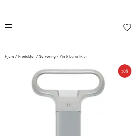
Hjem
/
Produkter
/
Servering
/
Vin & barartikler
30%