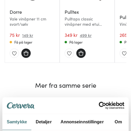
Dorre
Pulltex
Pullt
Vale vinåpner 11 cm
Pulltaps classic
svart/sølv
vinåpner med etui
Vinåp
graphite
75 kr
349 kr
265 k
149 kr
499 kr
Få på lager
På lager
På l
Mer fra samme serie
30%
Samtykke
Detaljer
Annonseinnstillinger
Om