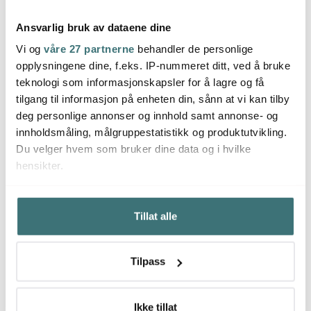
Ansvarlig bruk av dataene dine
Vi og
våre 27 partnerne
behandler de personlige
Pulltex
Pullt
opplysningene dine, f.eks. IP-nummeret ditt, ved å bruke
Pulltex
Vinglassbørste med
Giro
teknologi som informasjonskapsler for å lagre og få
håndtak
Isbøtte Dual Ebenholts
champ
stk
tilgang til informasjon på enheten din, sånn at vi kan tilby
132 kr
999 kr
129 k
189 kr
deg personlige annonser og innhold samt annonse- og
På lager
På lager
På l
innholdsmåling, målgruppestatistikk og produktutvikling.
Du velger hvem som bruker dine data og i hvilke
hensikter.
Hvis du gir oss lov, vil vi også gjerne:
Tillat alle
Innhente informasjon om den geografiske
Du kanskje også liker
beliggenheten din, som kan være nøyaktig innenfor
flere meter
Tilpass
Identifisere enheten din ved å aktivt skanne den for
30%
bestemte karakteristikker (fingeravtrykk)
Under
mer info
kan du lese om hvordan dine personlige
Ikke tillat