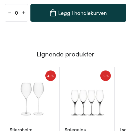
-
+
Legg i handlekurven
Lignende produkter
45%
35%
Stiernholm
Spiegelau
Lsa I