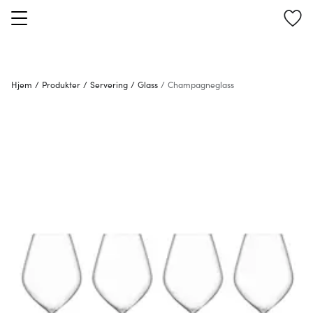
Hjem
/
Produkter
/
Servering
/
Glass
/
Champagneglass