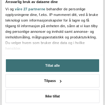
Ansvarlig bruk av dataene dine
Lsa International
Lsa International
Lsa I
Vi og
våre 27 partnerne
behandler de personlige
Borough cocktailglass
Borough vinglass 45 cl
Borou
opplysningene dine, f.eks. IP-nummeret ditt, ved å bruke
24 cl 4 stk
4 stk
cl 4 st
teknologi som informasjonskapsler for å lagre og få
799 kr
799 kr
599 k
tilgang til informasjon på enheten din, sånn at vi kan tilby
Få på lager
Få på lager
Få p
deg personlige annonser og innhold samt annonse- og
innholdsmåling, målgruppestatistikk og produktutvikling.
Du velger hvem som bruker dine data og i hvilke
hensikter.
Hvis du gir oss lov, vil vi også gjerne:
Du kanskje også liker
Tillat alle
Innhente informasjon om den geografiske
beliggenheten din, som kan være nøyaktig innenfor
flere meter
Lagers
36%
35%
Tilpass
Identifisere enheten din ved å aktivt skanne den for
bestemte karakteristikker (fingeravtrykk)
Under
mer info
kan du lese om hvordan dine personlige
Ikke tillat
data behandles og hvordan du kan velge hvordan de skal