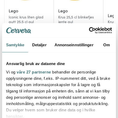
Lego
Lego
Lego
Iconic krus liten glad
Krus 25,5 cl blinkefjes
gutt 25,5 cl gul
jente gul
Krus 5
155 kr
159 kr
195 k
199 kr
199 kr
På lager
På lager
Få p
Samtykke
Detaljer
Annonseinnstillinger
Om
Ansvarlig bruk av dataene dine
Vi og
våre 27 partnerne
behandler de personlige
Du kanskje også liker
opplysningene dine, f.eks. IP-nummeret ditt, ved å bruke
teknologi som informasjonskapsler for å lagre og få
tilgang til informasjon på enheten din, sånn at vi kan tilby
Superkupp
36%
50%
deg personlige annonser og innhold samt annonse- og
innholdsmåling, målgruppestatistikk og produktutvikling.
Du velger hvem som bruker dine data og i hvilke
hensikter.