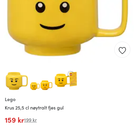
Lego
Krus 25,5 cl nøytralt fjes gul
159 kr
199 kr