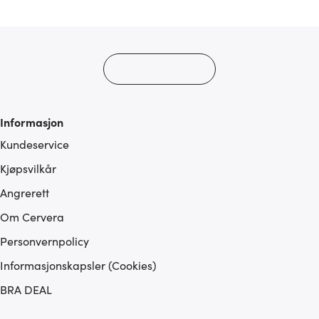
med annen informasjon du har gjort tilgjengelig for dem,
eller som de har samlet inn gjennom din bruk av
tjenestene deres.
Informasjon
Kundeservice
Kjøpsvilkår
Angrerett
Om Cervera
Personvernpolicy
Informasjonskapsler (Cookies)
BRA DEAL