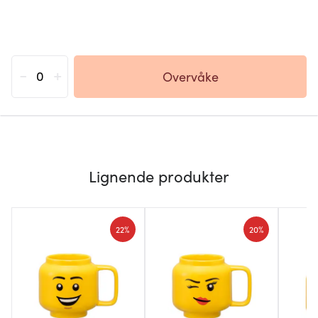
-
+
Overvåke
Lignende produkter
22%
20%