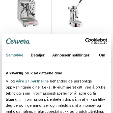
La Pavoni
La Pavoni
La P
Semi-Pro kaffemaskin
Europiccola special
New Ce
2,9L mini cellini stål
manuell kaffemaskin i
semipr
14110 kr
rustfritt stål
9995 kr
manue
23495
Samtykke
Detaljer
Annonseinnstillinger
Om
espre
Få på lager
Få på lager
Få p
svart
Ansvarlig bruk av dataene dine
Vi og
våre 27 partnerne
behandler de personlige
opplysningene dine, f.eks. IP-nummeret ditt, ved å bruke
teknologi som informasjonskapsler for å lagre og få
Du kanskje også liker
tilgang til informasjon på enheten din, sånn at vi kan tilby
deg personlige annonser og innhold samt annonse- og
innholdsmåling, målgruppestatistikk og produktutvikling.