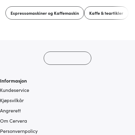
vårt, med partnerne våre innen sosiale medier,
annonsering og analysearbeid, som kan kombinere den
Espressomaskiner og Kaffemaskin
Kaffe & teartikler
med annen informasjon du har gjort tilgjengelig for dem,
eller som de har samlet inn gjennom din bruk av
tjenestene deres.
Informasjon
Kundeservice
Kjøpsvilkår
Angrerett
Om Cervera
Personvernpolicy