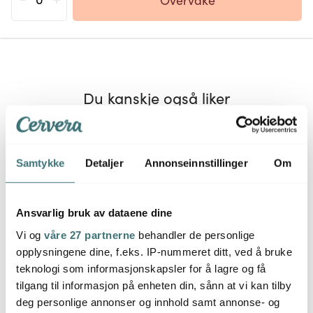
Du kanskje også liker
BRA DEAL
Samtykke
Detaljer
Annonseinnstillinger
Om
Ansvarlig bruk av dataene dine
Vi og
våre 27 partnerne
behandler de personlige
opplysningene dine, f.eks. IP-nummeret ditt, ved å bruke
teknologi som informasjonskapsler for å lagre og få
La Pavoni
La Pavoni
La P
tilgang til informasjon på enheten din, sånn at vi kan tilby
Semi-Pro tamper svart
Cilindro kaffekvern
Knock 
deg personlige annonser og innhold samt annonse- og
semiprofessionell 500g
espres