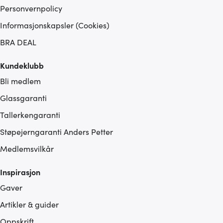
Personvernpolicy
vårt, med partnerne våre innen sosiale medier,
annonsering og analysearbeid, som kan kombinere den
Informasjonskapsler (Cookies)
med annen informasjon du har gjort tilgjengelig for dem,
BRA DEAL
eller som de har samlet inn gjennom din bruk av
tjenestene deres.
Kundeklubb
Bli medlem
Glassgaranti
Tallerkengaranti
Støpejerngaranti Anders Petter
Medlemsvilkår
Inspirasjon
Gaver
Artikler & guider
Oppskrift