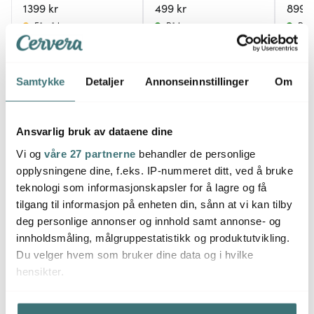
1399 kr
499 kr
899 k
Få på lager
På lager
På l
Samtykke
Detaljer
Annonseinnstillinger
Om
Du kanskje også liker
Ansvarlig bruk av dataene dine
Vi og
våre 27 partnerne
behandler de personlige
opplysningene dine, f.eks. IP-nummeret ditt, ved å bruke
BRA DEAL
BRA D
teknologi som informasjonskapsler for å lagre og få
tilgang til informasjon på enheten din, sånn at vi kan tilby
deg personlige annonser og innhold samt annonse- og
innholdsmåling, målgruppestatistikk og produktutvikling.
Du velger hvem som bruker dine data og i hvilke
hensikter.
Hvis du gir oss lov, vil vi også gjerne:
La Pavoni
La Pavoni
La P