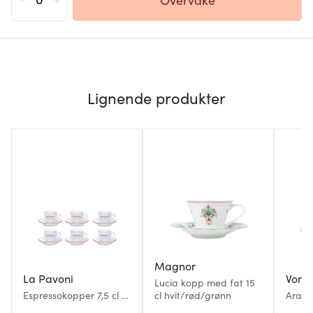
Lignende produkter
Magnor
La Pavoni
Von 
Lucia kopp med fat 15
Espressokopper 7,5 cl 6
cl hvit/rød/grønn
Arabe
stk hvit
30 cl 