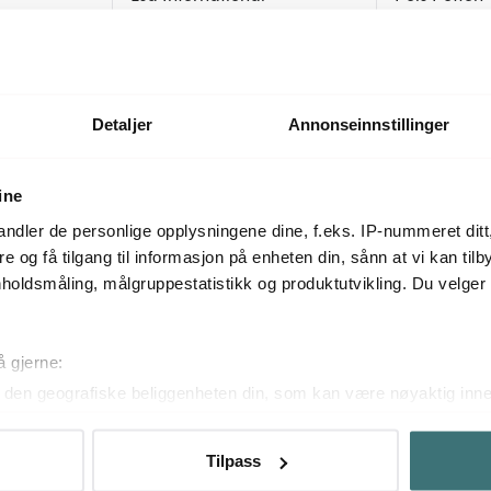
stk
Arc vannglass 38 cl 4 stk klar
Peony glass 6
519 kr
1450 kr
På lager
Få på lager
Detaljer
Annonseinnstillinger
ine
Mer fra samme serie
ndler de personlige opplysningene dine, f.eks. IP-nummeret ditt
re og få tilgang til informasjon på enheten din, sånn at vi kan ti
holdsmåling, målgruppestatistikk og produktutvikling. Du velge
å gjerne:
den geografiske beliggenheten din, som kan være nøyaktig innen
ved å aktivt skanne den for bestemte karakteristikker (fingeravtr
om hvordan dine personlige data behandles og hvordan du kan v
Tilpass
 trekke tilbake ditt samtykke fra erklæringen om informasjonskap