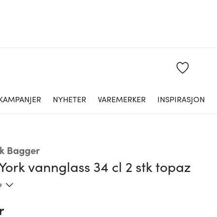
KAMPANJER
NYHETER
VAREMERKER
INSPIRASJON
ik Bagger
ork vannglass 34 cl 2 stk topaz
e
r