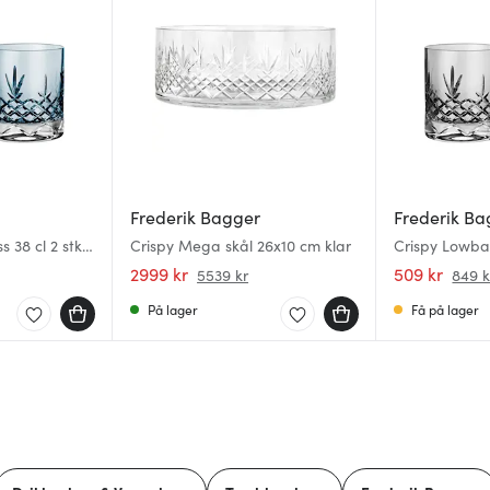
Frederik Bagger
Frederik Ba
s 38 cl 2 stk
Crispy Mega skål 26x10 cm klar
Crispy Lowball
dark
2999 kr
509 kr
5539 kr
849 k
På lager
Få på lager