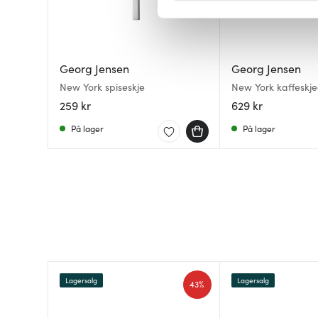
Vi bruker informasjonskapsler
analysere trafikken vår. Vi 
sosiale medier, annonsering 
Georg Jensen
Georg Jensen
dem, eller som de har samlet
New York spiseskje
New York kaffeskje
259 kr
629 kr
På lager
På lager
Lagersalg
Lagersalg
43%