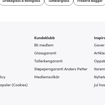
Drikkeglass & Vannglass
Tumblerglass
Frederik Bagger
Kundeklubb
Inspir
Bli medlem
Gaver
Glassgaranti
Artikl
Tallerkengaranti
Oppskr
Støpejerngaranti Anders Petter
Varem
icy
Medlemsvilkår
Nyhet
apsler (Cookies)
Jul ho