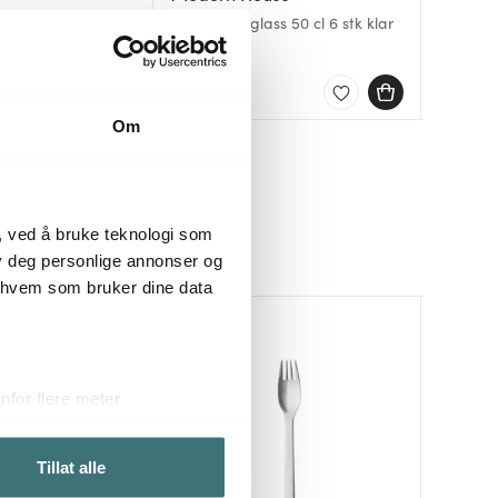
Picardie
 stk multi
Aqua vannglass 50 cl 6 stk klar
plum
Crispy 
2 stk e
659 kr
179 kr
719 kr
På lager
På lag
På lag
Om
, ved å bruke teknologi som
lby deg personlige annonser og
r hvem som bruker dine data
for flere meter
ykk)
elge hvordan de skal brukes.
Tillat alle
sler.