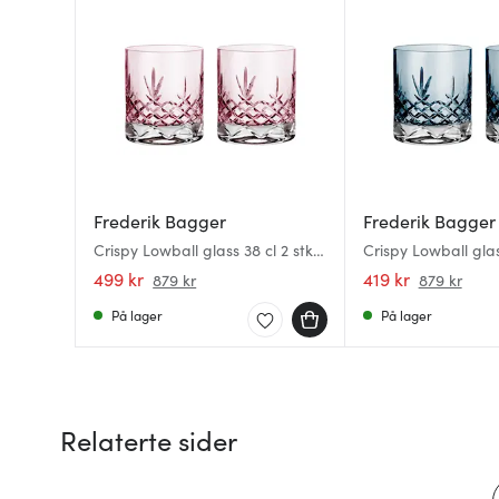
Frederik Bagger
Frederik Bagger
Crispy Lowball glass 38 cl 2 stk
Crispy Lowball glas
topaz
sapphire
499 kr
419 kr
879 kr
879 kr
På lager
På lager
Relaterte sider