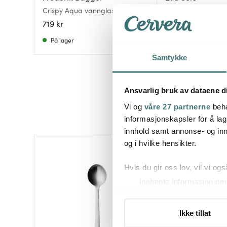
Crispy Aqua vannglass 23 cl 2
Drikkeglass 38 cl 8 
stk emerald
719 kr
798 kr
På lager
På lager
Samtykke
Ansvarlig bruk av dataene d
Vi og
våre 27 partnerne
beha
informasjonskapsler for å lag
innhold samt annonse- og inn
og i hvilke hensikter.
Hvis du gir oss lov, vil vi ogs
Innhente informasjon om 
Identifisere enheten din 
Under
mer info
kan du lese 
Ikke tillat
Du kan hele tiden endre eller