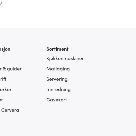
asjon
Sortiment
Kjøkkenmaskiner
er & guider
Matlaging
ift
Servering
erker
Innredning
er
Gavekort
s Cervera