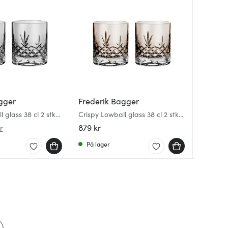
gger
Frederik Bagger
Freder
Freder
 glass 38 cl 2 stk
Crispy Lowball glass 38 cl 2 stk
Crispy P
Crispy L
copal
22,5 cm 
stk top
879 kr
309 kr
499 kr
r
På lager
På lag
På lag