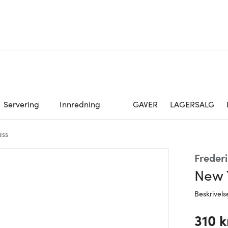
Servering
Innredning
GAVER
LAGERSALG
ass
Freder
New Y
Beskrivels
310 k