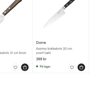
Dorre
Fiskars
Fiskars
Asama kokkekniv 20 cm
zakniv 21 cm brun
svart/sølv
Hard Fa
Essentia
399 kr
769 kr
99 kr
På lager
På lag
På lag