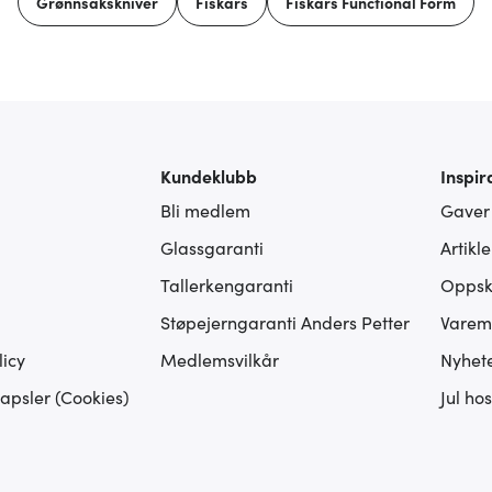
Grønnsakskniver
Fiskars
Fiskars Functional Form
Kundeklubb
Inspir
Bli medlem
Gaver
Glassgaranti
Artikl
Tallerkengaranti
Oppskr
Støpejerngaranti Anders Petter
Varem
icy
Medlemsvilkår
Nyhet
apsler (Cookies)
Jul ho