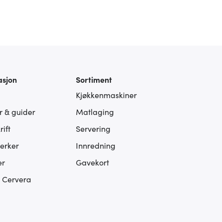
asjon
Sortiment
Kjøkkenmaskiner
er & guider
Matlaging
ift
Servering
erker
Innredning
er
Gavekort
s Cervera