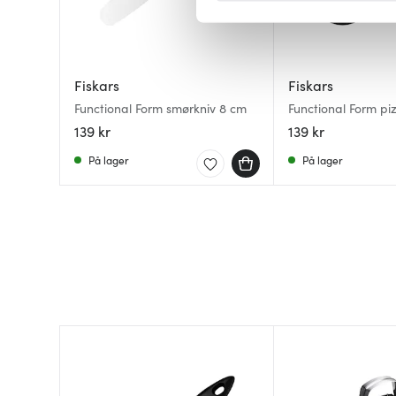
Vi bruker informasjonskapsler
analysere trafikken vår. Vi 
sosiale medier, annonsering 
Fiskars
Fiskars
dem, eller som de har samlet
Functional Form smørkniv 8 cm
Functional Form piz
139 kr
139 kr
På lager
På lager