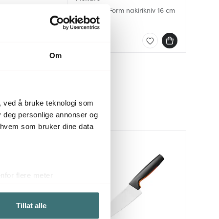
ønnsakskniv
Functional Form nakirikniv 16 cm
Essentia
Essentia
269 kr
99 kr
99 kr
r
På lager
På lag
På lag
Om
, ved å bruke teknologi som
lby deg personlige annonser og
r hvem som bruker dine data
for flere meter
ykk)
elge hvordan de skal brukes.
Tillat alle
sler.