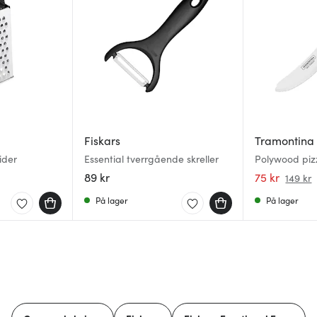
Fiskars
Tramontina
sider
Essential tverrgående skreller
Polywood piz
89 kr
75 kr
149 kr
På lager
På lager