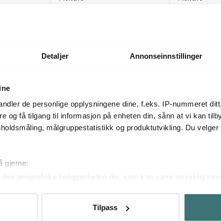
cm børstet
Functional Form tomatkniv 11 cm
Hard Edge gr
139 kr
188 kr
289 k
På lager
På lager
Detaljer
Annonseinnstillinger
ine
Mer fra samme serie
ndler de personlige opplysningene dine, f.eks. IP-nummeret ditt
re og få tilgang til informasjon på enheten din, sånn at vi kan ti
holdsmåling, målgruppestatistikk og produktutvikling. Du velge
å gjerne:
den geografiske beliggenheten din, som kan være nøyaktig innen
ved å aktivt skanne den for bestemte karakteristikker (fingeravtr
om hvordan dine personlige data behandles og hvordan du kan v
Tilpass
 trekke tilbake ditt samtykke fra erklæringen om informasjonskap