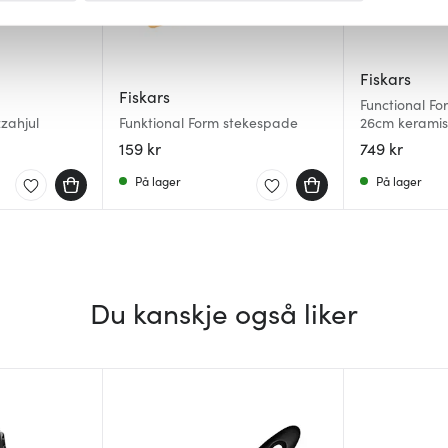
 for å gi innhold og annonser et personlig preg, for å levere sos
deler dessuten informasjon om hvordan du bruker nettstedet vårt,
Fiskars
og analysearbeid, som kan kombinere den med annen informasjon d
Fiskars
Functional F
 inn gjennom din bruk av tjenestene deres.
zahjul
Funktional Form stekespade
26cm kerami
159 kr
749 kr
På lager
På lager
Du kanskje også liker