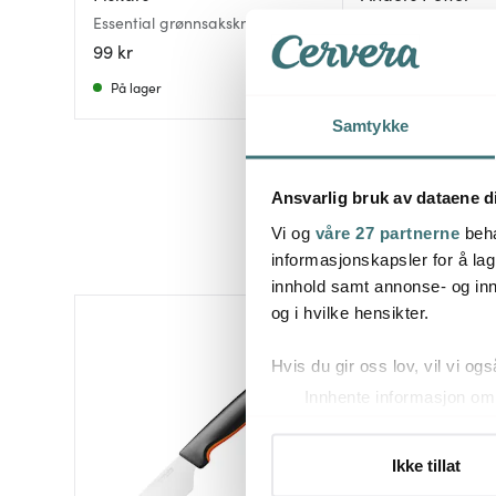
Essential grønnsakskniv 11 cm
Grønnsakskniv 23 
stål
99 kr
349 kr
På lager
På lager
Samtykke
Ansvarlig bruk av dataene d
Vi og
våre 27 partnerne
beha
informasjonskapsler for å lag
innhold samt annonse- og inn
og i hvilke hensikter.
Hvis du gir oss lov, vil vi ogs
Innhente informasjon om 
Identifisere enheten din 
Under
mer info
kan du lese 
Ikke tillat
Du kan hele tiden endre eller