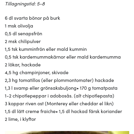
Tillagningstid: 5-8
6 dl svarta bönor på burk
1 msk olivolja
0,5 dl senapsfrön
2 msk chilipulver
1,5 tsk kumminfrön eller mald kummin
0,5 tsk kardemummakärnor eller mald kardemumma
2 lökar, hackade
4,5 hg champinjoner, skivade
2,3 hg tomatillos (eller plommontomater) hackade
1,3 l svamp eller grönsaksbuljong• 170 g tomatpasta
1-2 chipotlepeppar i adobosås. (alt chipotlepasta)
3 koppar riven ost (Monterey eller cheddar el likn)
1,5 dl lätt creme fraiche• 1,5 dl hackad färsk koriander
2 lime, i klyftor