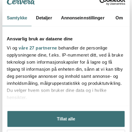
Skölj bönorna. ( Om du använder torkade bönor, så koka
dem i vatten 2 min och låte dem stå i vatten 1 timme)
Samtykke
Detaljer
Annonseinnstillinger
Om
Lägg olja, senapsfrö, chilipulver, kummin och
kardemumma och fräs i stekpannan ung 0,5 min. Lägg i
Ansvarlig bruk av dataene dine
lök, svamp och tomatillos och lite vatten. Låt det puttra
under lock i 5-7 min och rör då och då. Ta av locket och
Vi og
våre 27 partnerne
behandler de personlige
låt saften koka bort i 10-15 min. Lägg i buljong,
opplysningene dine, f.eks. IP-nummeret ditt, ved å bruke
tomatpasta och chipotle och rör om.
teknologi som informasjonskapsler for å lagre og få
tilgang til informasjon på enheten din, sånn at vi kan tilby
deg personlige annonser og innhold samt annonse- og
Häll i tillsammans med bönorna och koka på hög 5-8
innholdsmåling, målgruppestatistikk og produktutvikling.
tim. tills bönorna blivit krämiga.
Du velger hvem som bruker dine data og i hvilke
hensikter.
Servera tillsammans med riven ost, en klick creme
fraiche och klippt koriander.
Hvis du gir oss lov, vil vi også gjerne:
Tillat alle
Innhente informasjon om den geografiske
Legg igjen en anmeldelse
beliggenheten din, som kan være nøyaktig innenfor