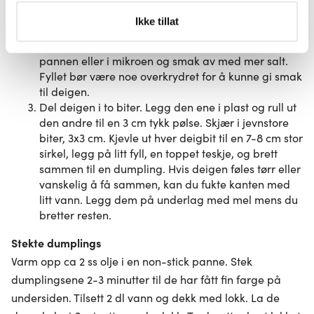
Bland til den er helt jevn. Dette gjør at fyllet holder
Under
mer info
kan du lese om hvordan dine personlige
Ikke tillat
seg sammen og får rett tekstur. Rør deretter i
data behandles og hvordan du kan velge hvordan de skal
gressløken. Smak på fyllet ved å steke en bit i
brukes. Du kan hele tiden endre eller trekke tilbake ditt
pannen eller i mikroen og smak av med mer salt.
samtykke fra erklæringen om informasjonskapsler.
Fyllet bør være noe overkrydret for å kunne gi smak
til deigen.
Vi bruker informasjonskapsler for å gi innhold og
Del deigen i to biter. Legg den ene i plast og rull ut
annonser et personlig preg, for å levere sosiale
den andre til en 3 cm tykk pølse. Skjær i jevnstore
biter, 3x3 cm. Kjevle ut hver deigbit til en 7-8 cm stor
mediefunksjoner og for å analysere trafikken vår. Vi deler
sirkel, legg på litt fyll, en toppet teskje, og brett
dessuten informasjon om hvordan du bruker nettstedet
sammen til en dumpling. Hvis deigen føles tørr eller
vårt, med partnerne våre innen sosiale medier,
vanskelig å få sammen, kan du fukte kanten med
annonsering og analysearbeid, som kan kombinere den
litt vann. Legg dem på underlag med mel mens du
med annen informasjon du har gjort tilgjengelig for dem,
bretter resten.
eller som de har samlet inn gjennom din bruk av
tjenestene deres.
Stekte dumplings
Varm opp ca 2 ss olje i en non-stick panne. Stek
dumplingsene 2-3 minutter til de har fått fin farge på
undersiden. Tilsett 2 dl vann og dekk med lokk. La de