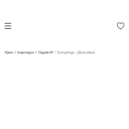
Hjem
/
Inspirasjon
/
Oppskrift
/
Dumplings - Jiǔcài jiǎozi