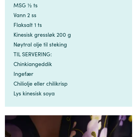
MSG ½ ts​​​​‌ ‍ ​‍​‍‌‍ ‌ ​‍‌‍‍‌‌‍‌ ‌‍‍‌‌‍ ‍​‍​‍​ ‍‍​‍​‍‌ ​ ‌‍​‌‌‍ ‍‌‍‍‌‌ ‌​‌ ‍‌​‍ ‍‌‍‍‌‌‍ ​‍​‍​‍ ​​‍​‍‌‍‍​‌ ​‍‌‍‌‌‌‍‌‍​‍​‍​ ‍‍​‍​‍‌‍‍​‌ ‌​‌ ‌​‌ ​​‌ ​ ​ ‍‍​‍ ​‍ ‌‍​ ‌‍ ‌‌ ​ ​‍ ‍‌‍​ ‌‍‌‌‌ ​‍‌ ‌‍‌‍‌‌‌ ​‍‌‍​‌​‍ ‍‌ ​ ‌‍‌‌​‍ ‌ ​​‌ ​‍‌‍ ‌‍‌​‌ ‌‌‌‍​ ‌ ‌​‌‍‍‌‌‍ ‌‍ ‍​‍ ‌‍‍‌‌‍ ‍‌ ‌​‌‍‌‌‌‍ ‍‌ ‌​​‍ ‌‍‌‌‌‍‌​‌‍‍‌‌ ‌​​‍ ‌‍ ‌‌‍ ‌‍‌​‌‍‌‌​ ‌‌ ​​‌ ​‍‌‍‌‌‌ ​ ‌‍‌‌‌‍ ‍‌ ‌​‌‍​‌‌ ‌​‌‍‍‌‌‍ ‌‍ ‍​ ‍ ‌‍‍‌‌‍‌​​ ‌‌‍​‌​ ‍​​ ​‌​ ​ ​ ​‍‌‍‌‍‌‍​‍​ ‌ ​‍ ‌‌‍​‌​ ‍‌‌‍‌​‌‍‌‌​‍ ‌​ ‌​​ ‌‍​ ‍‌​ ​‌​‍ ‌​ ‍​‌‍​‍‌‍‌​‌‍​‍​‍ ‌​ ​​‌‍​ ‌‍‌​​ ‌‌​ ​‍‌‍‌‍​ ‍​​ ‌‍​ ​‍‌‍‌​​ ‍‌‌‍​‍​ ‍ ‌ ‌​‌ ‍‌‌ ​​‌‍‌‌​ ‌‌ ​​‌‍​‌‌‍‌ ‌‍‌‌​ ‍ ‌ ​​‌‍​‌‌ ‌​‌‍‍​​ ‌‌‍​‍‌‍ ​‌‍ ‌‍​ ‌‍‍ ‌ ​ ​‍‌‌​ ‌‌‌​​‍‌‌ ‌‍‍ ‌‍‌‌‌ ‍‌​‍‌‌​ ​ ‌​‌​​‍‌‌​ ​ ‌​‌​​‍‌‌​ ​‍​ ​‍‌‍‌‍​ ‍‌​ ‌‍​ ​​​ ‌ ‌‍​‍​ ‍​‌‍‌‍​ ‌‌‌‍​ ‌‍​ ‌‍‌‌​‍‌‌​ ​‍​ ​‍​‍‌‌​ ‌‌‌​‌​​‍ ‍‌‍​ ‌‍ ‌‍ ​‌ ‌‌‌‍ ‌‌‍ ‍‌ ​ ​‍‌‌​ ‌‌‌​​‍‌‌ ‌‍‍ ‌‍‌‌‌ ‍‌​‍‌‌​ ​ ‌​‌​​‍‌‌​ ​ ‌​‌​​‍‌‌​ ​‍​ ​‍‌‍‌​​ ‌ ‌‍‌​​ ‌​‌‍​ ​ ​‍​ ‌‌​ ‌​​ ​‌​ ‌ ​ ‌ ​ ‌‍​‍‌‌​ ​‍​ ​‍​‍‌‌​ ‌‌‌​‌​​‍ ‍‌‍‍‌‌ ‌​‌‍‌‌‌‍ ‌‌ ​ ​‍‌‌​ ‌‌‌​​‍​ ​‌​ ​‍​‍‌‌​ ‌‌‌​‌​​ ‌‍​‍‌‍​‌‌ ​ ‌‍‌‌‌‌‌‌‌ ​‍‌‍ ​​ ‌‌‍‍​‌ ‌​‌ ‌​‌ ​​‌ ​ ​‍‌‌​ ​ ‌​​‌​‍‌‌​ ​‍‌​‌‍​‍‌‌​ ​‍‌​‌‍‌‍​ ‌‍ ‌‌ ​ ​‍ ‍‌‍​ ‌‍‌‌‌ ​‍‌ ‌‍‌‍‌‌‌ ​‍‌‍​‌​‍ ‍‌ ​ ‌‍‌‌​‍‌‍‌‍‍‌‌‍‌​​ ‌‌‍​‌​ ‍​​ ​‌​ ​ ​ ​‍‌‍‌‍‌‍​‍​ ‌ ​‍ ‌‌‍​‌​ ‍‌‌‍‌​‌‍‌‌​‍ ‌​ ‌​​ ‌‍​ ‍‌​ ​‌​‍ ‌​ ‍​‌‍​‍‌‍‌​‌‍​‍​‍ ‌​ ​​‌‍​ ‌‍‌​​ ‌‌​ ​‍‌‍‌‍​ ‍​​ ‌‍​ ​‍‌‍‌​​ ‍‌‌‍​‍​‍‌‍‌ ‌​‌ ‍‌‌ ​​‌‍‌‌​ ‌‌ ​​‌‍​‌‌‍‌ ‌‍‌‌​‍‌‍‌ ​​‌‍​‌‌ ‌​‌‍‍​​ ‌‌‍​‍‌‍ ​‌‍ ‌‍​ ‌‍‍ ‌ ​ ​‍‌‌​ ‌‌‌​​‍‌‌ ‌‍‍ ‌‍‌‌‌ ‍‌​‍‌‌​ ​ ‌​‌​​‍‌‌​ ​ ‌​‌​​‍‌‌​ ​‍​ ​‍‌‍‌‍​ ‍‌​ ‌‍​ ​​​ ‌ ‌‍​‍​ ‍​‌‍‌‍​ ‌‌‌‍​ ‌‍​ ‌‍‌‌​‍‌‌​ ​‍​ ​‍​‍‌‌​ ‌‌‌​‌​​‍ ‍‌‍​ ‌‍ ‌‍ ​‌ ‌‌‌‍ ‌‌‍ ‍‌ ​ ​‍‌‌​ ‌‌‌​​‍‌‌ ‌‍‍ ‌‍‌‌‌ ‍‌​‍‌‌​ ​ ‌​‌​​‍‌‌​ ​ ‌​‌​​‍‌‌​ ​‍​ ​‍‌‍‌​​ ‌ ‌‍‌​​ ‌​‌‍​ ​ ​‍​ ‌‌​ ‌​​ ​‌​ ‌ ​ ‌ ​ ‌‍​‍‌‌​ ​‍​ ​‍​‍‌‌​ ‌‌‌​‌​​‍ ‍‌‍‍‌‌ ‌​‌‍‌‌‌‍ ‌‌ ​ ​‍‌‌​ ‌‌‌​​‍​ ​‌​ ​‍​‍‌‌​ ‌‌‌​‌​​‍‌‍‌ ‌ ‌‍ ‌ ​‍‌‍‍ ‌ ​ ‌ ​​‌‍​‌‌‍​ ‌‍‌‌​ ‌‌ ​​‌ ​‍‌‍ ‌‍‌​‌ ‌‌‌‍​ ‌ ‌​‌‍‍‌‌‍ ‌‍ ‍​‍‌‍‌ ​​‌‍‌‌‌ ​‍‌ ​ ‌ ​​‌‍‌‌‌‍​ ‌ ‌​‌‍‍‌‌ ‌‍‌‍‌‌​ ‌‌ ​​‌ ‌‌‌‍​‍‌‍ ​‌‍‍‌‌ ​ ‌‍‍​‌‍‌‌‌‍‌​​‍​‍‌ ‌
Vann 2 ss​​​​‌ ‍ ​‍​‍‌‍ ‌ ​‍‌‍‍‌‌‍‌ ‌‍‍‌‌‍ ‍​‍​‍​ ‍‍​‍​‍‌ ​ ‌‍​‌‌‍ ‍‌‍‍‌‌ ‌​‌ ‍‌​‍ ‍‌‍‍‌‌‍ ​‍​‍​‍ ​​‍​‍‌‍‍​‌ ​‍‌‍‌‌‌‍‌‍​‍​‍​ ‍‍​‍​‍‌‍‍​‌ ‌​‌ ‌​‌ ​​‌ ​ ​ ‍‍​‍ ​‍ ‌‍​ ‌‍ ‌‌ ​ ​‍ ‍‌‍​ ‌‍‌‌‌ ​‍‌ ‌‍‌‍‌‌‌ ​‍‌‍​‌​‍ ‍‌ ​ ‌‍‌‌​‍ ‌ ​​‌ ​‍‌‍ ‌‍‌​‌ ‌‌‌‍​ ‌ ‌​‌‍‍‌‌‍ ‌‍ ‍​‍ ‌‍‍‌‌‍ ‍‌ ‌​‌‍‌‌‌‍ ‍‌ ‌​​‍ ‌‍‌‌‌‍‌​‌‍‍‌‌ ‌​​‍ ‌‍ ‌‌‍ ‌‍‌​‌‍‌‌​ ‌‌ ​​‌ ​‍‌‍‌‌‌ ​ ‌‍‌‌‌‍ ‍‌ ‌​‌‍​‌‌ ‌​‌‍‍‌‌‍ ‌‍ ‍​ ‍ ‌‍‍‌‌‍‌​​ ‌‌‍​‌​ ‍​​ ​‌​ ​ ​ ​‍‌‍‌‍‌‍​‍​ ‌ ​‍ ‌‌‍​‌​ ‍‌‌‍‌​‌‍‌‌​‍ ‌​ ‌​​ ‌‍​ ‍‌​ ​‌​‍ ‌​ ‍​‌‍​‍‌‍‌​‌‍​‍​‍ ‌​ ​​‌‍​ ‌‍‌​​ ‌‌​ ​‍‌‍‌‍​ ‍​​ ‌‍​ ​‍‌‍‌​​ ‍‌‌‍​‍​ ‍ ‌ ‌​‌ ‍‌‌ ​​‌‍‌‌​ ‌‌ ​​‌‍​‌‌‍‌ ‌‍‌‌​ ‍ ‌ ​​‌‍​‌‌ ‌​‌‍‍​​ ‌‌‍​‍‌‍ ​‌‍ ‌‍​ ‌‍‍ ‌ ​ ​‍‌‌​ ‌‌‌​​‍‌‌ ‌‍‍ ‌‍‌‌‌ ‍‌​‍‌‌​ ​ ‌​‌​​‍‌‌​ ​ ‌​‌​​‍‌‌​ ​‍​ ​‍‌‍‌‍​ ‍‌​ ‌‍​ ​​​ ‌ ‌‍​‍​ ‍​‌‍‌‍​ ‌‌‌‍​ ‌‍​ ‌‍‌‌​‍‌‌​ ​‍​ ​‍​‍‌‌​ ‌‌‌​‌​​‍ ‍‌‍​ ‌‍ ‌‍ ​‌ ‌‌‌‍ ‌‌‍ ‍‌ ​ ​‍‌‌​ ‌‌‌​​‍‌‌ ‌‍‍ ‌‍‌‌‌ ‍‌​‍‌‌​ ​ ‌​‌​​‍‌‌​ ​ ‌​‌​​‍‌‌​ ​‍​ ​‍‌‍‌​​ ‌ ‌‍‌​​ ‌​‌‍​ ​ ​‍​ ‌‌​ ‌​​ ​‌​ ‌ ​ ‌ ​ ‌‍​‍‌‌​ ​‍​ ​‍​‍‌‌​ ‌‌‌​‌​​‍ ‍‌‍‍‌‌ ‌​‌‍‌‌‌‍ ‌‌ ​ ​‍‌‌​ ‌‌‌​​‍​ ​‌​ ​ ​‍‌‌​ ‌‌‌​‌​​ ‌‍​‍‌‍​‌‌ ​ ‌‍‌‌‌‌‌‌‌ ​‍‌‍ ​​ ‌‌‍‍​‌ ‌​‌ ‌​‌ ​​‌ ​ ​‍‌‌​ ​ ‌​​‌​‍‌‌​ ​‍‌​‌‍​‍‌‌​ ​‍‌​‌‍‌‍​ ‌‍ ‌‌ ​ ​‍ ‍‌‍​ ‌‍‌‌‌ ​‍‌ ‌‍‌‍‌‌‌ ​‍‌‍​‌​‍ ‍‌ ​ ‌‍‌‌​‍‌‍‌‍‍‌‌‍‌​​ ‌‌‍​‌​ ‍​​ ​‌​ ​ ​ ​‍‌‍‌‍‌‍​‍​ ‌ ​‍ ‌‌‍​‌​ ‍‌‌‍‌​‌‍‌‌​‍ ‌​ ‌​​ ‌‍​ ‍‌​ ​‌​‍ ‌​ ‍​‌‍​‍‌‍‌​‌‍​‍​‍ ‌​ ​​‌‍​ ‌‍‌​​ ‌‌​ ​‍‌‍‌‍​ ‍​​ ‌‍​ ​‍‌‍‌​​ ‍‌‌‍​‍​‍‌‍‌ ‌​‌ ‍‌‌ ​​‌‍‌‌​ ‌‌ ​​‌‍​‌‌‍‌ ‌‍‌‌​‍‌‍‌ ​​‌‍​‌‌ ‌​‌‍‍​​ ‌‌‍​‍‌‍ ​‌‍ ‌‍​ ‌‍‍ ‌ ​ ​‍‌‌​ ‌‌‌​​‍‌‌ ‌‍‍ ‌‍‌‌‌ ‍‌​‍‌‌​ ​ ‌​‌​​‍‌‌​ ​ ‌​‌​​‍‌‌​ ​‍​ ​‍‌‍‌‍​ ‍‌​ ‌‍​ ​​​ ‌ ‌‍​‍​ ‍​‌‍‌‍​ ‌‌‌‍​ ‌‍​ ‌‍‌‌​‍‌‌​ ​‍​ ​‍​‍‌‌​ ‌‌‌​‌​​‍ ‍‌‍​ ‌‍ ‌‍ ​‌ ‌‌‌‍ ‌‌‍ ‍‌ ​ ​‍‌‌​ ‌‌‌​​‍‌‌ ‌‍‍ ‌‍‌‌‌ ‍‌​‍‌‌​ ​ ‌​‌​​‍‌‌​ ​ ‌​‌​​‍‌‌​ ​‍​ ​‍‌‍‌​​ ‌ ‌‍‌​​ ‌​‌‍​ ​ ​‍​ ‌‌​ ‌​​ ​‌​ ‌ ​ ‌ ​ ‌‍​‍‌‌​ ​‍​ ​‍​‍‌‌​ ‌‌‌​‌​​‍ ‍‌‍‍‌‌ ‌​‌‍‌‌‌‍ ‌‌ ​ ​‍‌‌​ ‌‌‌​​‍​ ​‌​ ​ ​‍‌‌​ ‌‌‌​‌​​‍‌‍‌ ‌ ‌‍ ‌ ​‍‌‍‍ ‌ ​ ‌ ​​‌‍​‌‌‍​ ‌‍‌‌​ ‌‌ ​​‌ ​‍‌‍ ‌‍‌​‌ ‌‌‌‍​ ‌ ‌​‌‍‍‌‌‍ ‌‍ ‍​‍‌‍‌ ​​‌‍‌‌‌ ​‍‌ ​ ‌ ​​‌‍‌‌‌‍​ ‌ ‌​‌‍‍‌‌ ‌‍‌‍‌‌​ ‌‌ ​​‌ ‌‌‌‍​‍‌‍ ​‌‍‍‌‌ ​ ‌‍‍​‌‍‌‌‌‍‌​​‍​‍‌ ‌
Flaksalt 1 ts​​​​‌ ‍ ​‍​‍‌‍ ‌ ​‍‌‍‍‌‌‍‌ ‌‍‍‌‌‍ ‍​‍​‍​ ‍‍​‍​‍‌ ​ ‌‍​‌‌‍ ‍‌‍‍‌‌ ‌​‌ ‍‌​‍ ‍‌‍‍‌‌‍ ​‍​‍​‍ ​​‍​‍‌‍‍​‌ ​‍‌‍‌‌‌‍‌‍​‍​‍​ ‍‍​‍​‍‌‍‍​‌ ‌​‌ ‌​‌ ​​‌ ​ ​ ‍‍​‍ ​‍ ‌‍​ ‌‍ ‌‌ ​ ​‍ ‍‌‍​ ‌‍‌‌‌ ​‍‌ ‌‍‌‍‌‌‌ ​‍‌‍​‌​‍ ‍‌ ​ ‌‍‌‌​‍ ‌ ​​‌ ​‍‌‍ ‌‍‌​‌ ‌‌‌‍​ ‌ ‌​‌‍‍‌‌‍ ‌‍ ‍​‍ ‌‍‍‌‌‍ ‍‌ ‌​‌‍‌‌‌‍ ‍‌ ‌​​‍ ‌‍‌‌‌‍‌​‌‍‍‌‌ ‌​​‍ ‌‍ ‌‌‍ ‌‍‌​‌‍‌‌​ ‌‌ ​​‌ ​‍‌‍‌‌‌ ​ ‌‍‌‌‌‍ ‍‌ ‌​‌‍​‌‌ ‌​‌‍‍‌‌‍ ‌‍ ‍​ ‍ ‌‍‍‌‌‍‌​​ ‌‌‍​‌​ ‍​​ ​‌​ ​ ​ ​‍‌‍‌‍‌‍​‍​ ‌ ​‍ ‌‌‍​‌​ ‍‌‌‍‌​‌‍‌‌​‍ ‌​ ‌​​ ‌‍​ ‍‌​ ​‌​‍ ‌​ ‍​‌‍​‍‌‍‌​‌‍​‍​‍ ‌​ ​​‌‍​ ‌‍‌​​ ‌‌​ ​‍‌‍‌‍​ ‍​​ ‌‍​ ​‍‌‍‌​​ ‍‌‌‍​‍​ ‍ ‌ ‌​‌ ‍‌‌ ​​‌‍‌‌​ ‌‌ ​​‌‍​‌‌‍‌ ‌‍‌‌​ ‍ ‌ ​​‌‍​‌‌ ‌​‌‍‍​​ ‌‌‍​‍‌‍ ​‌‍ ‌‍​ ‌‍‍ ‌ ​ ​‍‌‌​ ‌‌‌​​‍‌‌ ‌‍‍ ‌‍‌‌‌ ‍‌​‍‌‌​ ​ ‌​‌​​‍‌‌​ ​ ‌​‌​​‍‌‌​ ​‍​ ​‍‌‍‌‍​ ‍‌​ ‌‍​ ​​​ ‌ ‌‍​‍​ ‍​‌‍‌‍​ ‌‌‌‍​ ‌‍​ ‌‍‌‌​‍‌‌​ ​‍​ ​‍​‍‌‌​ ‌‌‌​‌​​‍ ‍‌‍​ ‌‍ ‌‍ ​‌ ‌‌‌‍ ‌‌‍ ‍‌ ​ ​‍‌‌​ ‌‌‌​​‍‌‌ ‌‍‍ ‌‍‌‌‌ ‍‌​‍‌‌​ ​ ‌​‌​​‍‌‌​ ​ ‌​‌​​‍‌‌​ ​‍​ ​‍‌‍‌​​ ‌ ‌‍‌​​ ‌​‌‍​ ​ ​‍​ ‌‌​ ‌​​ ​‌​ ‌ ​ ‌ ​ ‌‍​‍‌‌​ ​‍​ ​‍​‍‌‌​ ‌‌‌​‌​​‍ ‍‌‍‍‌‌ ‌​‌‍‌‌‌‍ ‌‌ ​ ​‍‌‌​ ‌‌‌​​‍​ ​‌​ ‌​​‍‌‌​ ‌‌‌​‌​​ ‌‍​‍‌‍​‌‌ ​ ‌‍‌‌‌‌‌‌‌ ​‍‌‍ ​​ ‌‌‍‍​‌ ‌​‌ ‌​‌ ​​‌ ​ ​‍‌‌​ ​ ‌​​‌​‍‌‌​ ​‍‌​‌‍​‍‌‌​ ​‍‌​‌‍‌‍​ ‌‍ ‌‌ ​ ​‍ ‍‌‍​ ‌‍‌‌‌ ​‍‌ ‌‍‌‍‌‌‌ ​‍‌‍​‌​‍ ‍‌ ​ ‌‍‌‌​‍‌‍‌‍‍‌‌‍‌​​ ‌‌‍​‌​ ‍​​ ​‌​ ​ ​ ​‍‌‍‌‍‌‍​‍​ ‌ ​‍ ‌‌‍​‌​ ‍‌‌‍‌​‌‍‌‌​‍ ‌​ ‌​​ ‌‍​ ‍‌​ ​‌​‍ ‌​ ‍​‌‍​‍‌‍‌​‌‍​‍​‍ ‌​ ​​‌‍​ ‌‍‌​​ ‌‌​ ​‍‌‍‌‍​ ‍​​ ‌‍​ ​‍‌‍‌​​ ‍‌‌‍​‍​‍‌‍‌ ‌​‌ ‍‌‌ ​​‌‍‌‌​ ‌‌ ​​‌‍​‌‌‍‌ ‌‍‌‌​‍‌‍‌ ​​‌‍​‌‌ ‌​‌‍‍​​ ‌‌‍​‍‌‍ ​‌‍ ‌‍​ ‌‍‍ ‌ ​ ​‍‌‌​ ‌‌‌​​‍‌‌ ‌‍‍ ‌‍‌‌‌ ‍‌​‍‌‌​ ​ ‌​‌​​‍‌‌​ ​ ‌​‌​​‍‌‌​ ​‍​ ​‍‌‍‌‍​ ‍‌​ ‌‍​ ​​​ ‌ ‌‍​‍​ ‍​‌‍‌‍​ ‌‌‌‍​ ‌‍​ ‌‍‌‌​‍‌‌​ ​‍​ ​‍​‍‌‌​ ‌‌‌​‌​​‍ ‍‌‍​ ‌‍ ‌‍ ​‌ ‌‌‌‍ ‌‌‍ ‍‌ ​ ​‍‌‌​ ‌‌‌​​‍‌‌ ‌‍‍ ‌‍‌‌‌ ‍‌​‍‌‌​ ​ ‌​‌​​‍‌‌​ ​ ‌​‌​​‍‌‌​ ​‍​ ​‍‌‍‌​​ ‌ ‌‍‌​​ ‌​‌‍​ ​ ​‍​ ‌‌​ ‌​​ ​‌​ ‌ ​ ‌ ​ ‌‍​‍‌‌​ ​‍​ ​‍​‍‌‌​ ‌‌‌​‌​​‍ ‍‌‍‍‌‌ ‌​‌‍‌‌‌‍ ‌‌ ​ ​‍‌‌​ ‌‌‌​​‍​ ​‌​ ‌​​‍‌‌​ ‌‌‌​‌​​‍‌‍‌ ‌ ‌‍ ‌ ​‍‌‍‍ ‌ ​ ‌ ​​‌‍​‌‌‍​ ‌‍‌‌​ ‌‌ ​​‌ ​‍‌‍ ‌‍‌​‌ ‌‌‌‍​ ‌ ‌​‌‍‍‌‌‍ ‌‍ ‍​‍‌‍‌ ​​‌‍‌‌‌ ​‍‌ ​ ‌ ​​‌‍‌‌‌‍​ ‌ ‌​‌‍‍‌‌ ‌‍‌‍‌‌​ ‌‌ ​​‌ ‌‌‌‍​‍‌‍ ​‌‍‍‌‌ ​ ‌‍‍​‌‍‌‌‌‍‌​​‍​‍‌ ‌
Kinesisk gressløk 200 g​​​​‌ ‍ ​‍​‍‌‍ ‌ ​‍‌‍‍‌‌‍‌ ‌‍‍‌‌‍ ‍​‍​‍​ ‍‍​‍​‍‌ ​ ‌‍​‌‌‍ ‍‌‍‍‌‌ ‌​‌ ‍‌​‍ ‍‌‍‍‌‌‍ ​‍​‍​‍ ​​‍​‍‌‍‍​‌ ​‍‌‍‌‌‌‍‌‍​‍​‍​ ‍‍​‍​‍‌‍‍​‌ ‌​‌ ‌​‌ ​​‌ ​ ​ ‍‍​‍ ​‍ ‌‍​ ‌‍ ‌‌ ​ ​‍ ‍‌‍​ ‌‍‌‌‌ ​‍‌ ‌‍‌‍‌‌‌ ​‍‌‍​‌​‍ ‍‌ ​ ‌‍‌‌​‍ ‌ ​​‌ ​‍‌‍ ‌‍‌​‌ ‌‌‌‍​ ‌ ‌​‌‍‍‌‌‍ ‌‍ ‍​‍ ‌‍‍‌‌‍ ‍‌ ‌​‌‍‌‌‌‍ ‍‌ ‌​​‍ ‌‍‌‌‌‍‌​‌‍‍‌‌ ‌​​‍ ‌‍ ‌‌‍ ‌‍‌​‌‍‌‌​ ‌‌ ​​‌ ​‍‌‍‌‌‌ ​ ‌‍‌‌‌‍ ‍‌ ‌​‌‍​‌‌ ‌​‌‍‍‌‌‍ ‌‍ ‍​ ‍ ‌‍‍‌‌‍‌​​ ‌‌‍​‌​ ‍​​ ​‌​ ​ ​ ​‍‌‍‌‍‌‍​‍​ ‌ ​‍ ‌‌‍​‌​ ‍‌‌‍‌​‌‍‌‌​‍ ‌​ ‌​​ ‌‍​ ‍‌​ ​‌​‍ ‌​ ‍​‌‍​‍‌‍‌​‌‍​‍​‍ ‌​ ​​‌‍​ ‌‍‌​​ ‌‌​ ​‍‌‍‌‍​ ‍​​ ‌‍​ ​‍‌‍‌​​ ‍‌‌‍​‍​ ‍ ‌ ‌​‌ ‍‌‌ ​​‌‍‌‌​ ‌‌ ​​‌‍​‌‌‍‌ ‌‍‌‌​ ‍ ‌ ​​‌‍​‌‌ ‌​‌‍‍​​ ‌‌‍​‍‌‍ ​‌‍ ‌‍​ ‌‍‍ ‌ ​ ​‍‌‌​ ‌‌‌​​‍‌‌ ‌‍‍ ‌‍‌‌‌ ‍‌​‍‌‌​ ​ ‌​‌​​‍‌‌​ ​ ‌​‌​​‍‌‌​ ​‍​ ​‍‌‍‌‍​ ‍‌​ ‌‍​ ​​​ ‌ ‌‍​‍​ ‍​‌‍‌‍​ ‌‌‌‍​ ‌‍​ ‌‍‌‌​‍‌‌​ ​‍​ ​‍​‍‌‌​ ‌‌‌​‌​​‍ ‍‌‍​ ‌‍ ‌‍ ​‌ ‌‌‌‍ ‌‌‍ ‍‌ ​ ​‍‌‌​ ‌‌‌​​‍‌‌ ‌‍‍ ‌‍‌‌‌ ‍‌​‍‌‌​ ​ ‌​‌​​‍‌‌​ ​ ‌​‌​​‍‌‌​ ​‍​ ​‍‌‍‌​​ ‌ ‌‍‌​​ ‌​‌‍​ ​ ​‍​ ‌‌​ ‌​​ ​‌​ ‌ ​ ‌ ​ ‌‍​‍‌‌​ ​‍​ ​‍​‍‌‌​ ‌‌‌​‌​​‍ ‍‌‍‍‌‌ ‌​‌‍‌‌‌‍ ‌‌ ​ ​‍‌‌​ ‌‌‌​​‍​ ​‌​ ‌‌​‍‌‌​ ‌‌‌​‌​​ ‌‍​‍‌‍​‌‌ ​ ‌‍‌‌‌‌‌‌‌ ​‍‌‍ ​​ ‌‌‍‍​‌ ‌​‌ ‌​‌ ​​‌ ​ ​‍‌‌​ ​ ‌​​‌​‍‌‌​ ​‍‌​‌‍​‍‌‌​ ​‍‌​‌‍‌‍​ ‌‍ ‌‌ ​ ​‍ ‍‌‍​ ‌‍‌‌‌ ​‍‌ ‌‍‌‍‌‌‌ ​‍‌‍​‌​‍ ‍‌ ​ ‌‍‌‌​‍‌‍‌‍‍‌‌‍‌​​ ‌‌‍​‌​ ‍​​ ​‌​ ​ ​ ​‍‌‍‌‍‌‍​‍​ ‌ ​‍ ‌‌‍​‌​ ‍‌‌‍‌​‌‍‌‌​‍ ‌​ ‌​​ ‌‍​ ‍‌​ ​‌​‍ ‌​ ‍​‌‍​‍‌‍‌​‌‍​‍​‍ ‌​ ​​‌‍​ ‌‍‌​​ ‌‌​ ​‍‌‍‌‍​ ‍​​ ‌‍​ ​‍‌‍‌​​ ‍‌‌‍​‍​‍‌‍‌ ‌​‌ ‍‌‌ ​​‌‍‌‌​ ‌‌ ​​‌‍​‌‌‍‌ ‌‍‌‌​‍‌‍‌ ​​‌‍​‌‌ ‌​‌‍‍​​ ‌‌‍​‍‌‍ ​‌‍ ‌‍​ ‌‍‍ ‌ ​ ​‍‌‌​ ‌‌‌​​‍‌‌ ‌‍‍ ‌‍‌‌‌ ‍‌​‍‌‌​ ​ ‌​‌​​‍‌‌​ ​ ‌​‌​​‍‌‌​ ​‍​ ​‍‌‍‌‍​ ‍‌​ ‌‍​ ​​​ ‌ ‌‍​‍​ ‍​‌‍‌‍​ ‌‌‌‍​ ‌‍​ ‌‍‌‌​‍‌‌​ ​‍​ ​‍​‍‌‌​ ‌‌‌​‌​​‍ ‍‌‍​ ‌‍ ‌‍ ​‌ ‌‌‌‍ ‌‌‍ ‍‌ ​ ​‍‌‌​ ‌‌‌​​‍‌‌ ‌‍‍ ‌‍‌‌‌ ‍‌​‍‌‌​ ​ ‌​‌​​‍‌‌​ ​ ‌​‌​​‍‌‌​ ​‍​ ​‍‌‍‌​​ ‌ ‌‍‌​​ ‌​‌‍​ ​ ​‍​ ‌‌​ ‌​​ ​‌​ ‌ ​ ‌ ​ ‌‍​‍‌‌​ ​‍​ ​‍​‍‌‌​ ‌‌‌​‌​​‍ ‍‌‍‍‌‌ ‌​‌‍‌‌‌‍ ‌‌ ​ ​‍‌‌​ ‌‌‌​​‍​ ​‌​ ‌‌​‍‌‌​ ‌‌‌​‌​​‍‌‍‌ ‌ ‌‍ ‌ ​‍‌‍‍ ‌ ​ ‌ ​​‌‍​‌‌‍​ ‌‍‌‌​ ‌‌ ​​‌ ​‍‌‍ ‌‍‌​‌ ‌‌‌‍​ ‌ ‌​‌‍‍‌‌‍ ‌‍ ‍​‍‌‍‌ ​​‌‍‌‌‌ ​‍‌ ​ ‌ ​​‌‍‌‌‌‍​ ‌ ‌​‌‍‍‌‌ ‌‍‌‍‌‌​ ‌‌ ​​‌ ‌‌‌‍​‍‌‍ ​‌‍‍‌‌ ​ ‌‍‍​‌‍‌‌‌‍‌​​‍​‍‌ ‌
Nøytral olje til steking​​​​‌ ‍ ​‍​‍‌‍ ‌ ​‍‌‍‍‌‌‍‌ ‌‍‍‌‌‍ ‍​‍​‍​ ‍‍​‍​‍‌ ​ ‌‍​‌‌‍ ‍‌‍‍‌‌ ‌​‌ ‍‌​‍ ‍‌‍‍‌‌‍ ​‍​‍​‍ ​​‍​‍‌‍‍​‌ ​‍‌‍‌‌‌‍‌‍​‍​‍​ ‍‍​‍​‍‌‍‍​‌ ‌​‌ ‌​‌ ​​‌ ​ ​ ‍‍​‍ ​‍ ‌‍​ ‌‍ ‌‌ ​ ​‍ ‍‌‍​ ‌‍‌‌‌ ​‍‌ ‌‍‌‍‌‌‌ ​‍‌‍​‌​‍ ‍‌ ​ ‌‍‌‌​‍ ‌ ​​‌ ​‍‌‍ ‌‍‌​‌ ‌‌‌‍​ ‌ ‌​‌‍‍‌‌‍ ‌‍ ‍​‍ ‌‍‍‌‌‍ ‍‌ ‌​‌‍‌‌‌‍ ‍‌ ‌​​‍ ‌‍‌‌‌‍‌​‌‍‍‌‌ ‌​​‍ ‌‍ ‌‌‍ ‌‍‌​‌‍‌‌​ ‌‌ ​​‌ ​‍‌‍‌‌‌ ​ ‌‍‌‌‌‍ ‍‌ ‌​‌‍​‌‌ ‌​‌‍‍‌‌‍ ‌‍ ‍​ ‍ ‌‍‍‌‌‍‌​​ ‌‌‍​‌​ ‍​​ ​‌​ ​ ​ ​‍‌‍‌‍‌‍​‍​ ‌ ​‍ ‌‌‍​‌​ ‍‌‌‍‌​‌‍‌‌​‍ ‌​ ‌​​ ‌‍​ ‍‌​ ​‌​‍ ‌​ ‍​‌‍​‍‌‍‌​‌‍​‍​‍ ‌​ ​​‌‍​ ‌‍‌​​ ‌‌​ ​‍‌‍‌‍​ ‍​​ ‌‍​ ​‍‌‍‌​​ ‍‌‌‍​‍​ ‍ ‌ ‌​‌ ‍‌‌ ​​‌‍‌‌​ ‌‌ ​​‌‍​‌‌‍‌ ‌‍‌‌​ ‍ ‌ ​​‌‍​‌‌ ‌​‌‍‍​​ ‌‌‍​‍‌‍ ​‌‍ ‌‍​ ‌‍‍ ‌ ​ ​‍‌‌​ ‌‌‌​​‍‌‌ ‌‍‍ ‌‍‌‌‌ ‍‌​‍‌‌​ ​ ‌​‌​​‍‌‌​ ​ ‌​‌​​‍‌‌​ ​‍​ ​‍‌‍‌‍​ ‍‌​ ‌‍​ ​​​ ‌ ‌‍​‍​ ‍​‌‍‌‍​ ‌‌‌‍​ ‌‍​ ‌‍‌‌​‍‌‌​ ​‍​ ​‍​‍‌‌​ ‌‌‌​‌​​‍ ‍‌‍​ ‌‍ ‌‍ ​‌ ‌‌‌‍ ‌‌‍ ‍‌ ​ ​‍‌‌​ ‌‌‌​​‍‌‌ ‌‍‍ ‌‍‌‌‌ ‍‌​‍‌‌​ ​ ‌​‌​​‍‌‌​ ​ ‌​‌​​‍‌‌​ ​‍​ ​‍‌‍‌​​ ‌ ‌‍‌​​ ‌​‌‍​ ​ ​‍​ ‌‌​ ‌​​ ​‌​ ‌ ​ ‌ ​ ‌‍​‍‌‌​ ​‍​ ​‍​‍‌‌​ ‌‌‌​‌​​‍ ‍‌‍‍‌‌ ‌​‌‍‌‌‌‍ ‌‌ ​ ​‍‌‌​ ‌‌‌​​‍​ ​‌​ ‌‍​‍‌‌​ ‌‌‌​‌​​ ‌‍​‍‌‍​‌‌ ​ ‌‍‌‌‌‌‌‌‌ ​‍‌‍ ​​ ‌‌‍‍​‌ ‌​‌ ‌​‌ ​​‌ ​ ​‍‌‌​ ​ ‌​​‌​‍‌‌​ ​‍‌​‌‍​‍‌‌​ ​‍‌​‌‍‌‍​ ‌‍ ‌‌ ​ ​‍ ‍‌‍​ ‌‍‌‌‌ ​‍‌ ‌‍‌‍‌‌‌ ​‍‌‍​‌​‍ ‍‌ ​ ‌‍‌‌​‍‌‍‌‍‍‌‌‍‌​​ ‌‌‍​‌​ ‍​​ ​‌​ ​ ​ ​‍‌‍‌‍‌‍​‍​ ‌ ​‍ ‌‌‍​‌​ ‍‌‌‍‌​‌‍‌‌​‍ ‌​ ‌​​ ‌‍​ ‍‌​ ​‌​‍ ‌​ ‍​‌‍​‍‌‍‌​‌‍​‍​‍ ‌​ ​​‌‍​ ‌‍‌​​ ‌‌​ ​‍‌‍‌‍​ ‍​​ ‌‍​ ​‍‌‍‌​​ ‍‌‌‍​‍​‍‌‍‌ ‌​‌ ‍‌‌ ​​‌‍‌‌​ ‌‌ ​​‌‍​‌‌‍‌ ‌‍‌‌​‍‌‍‌ ​​‌‍​‌‌ ‌​‌‍‍​​ ‌‌‍​‍‌‍ ​‌‍ ‌‍​ ‌‍‍ ‌ ​ ​‍‌‌​ ‌‌‌​​‍‌‌ ‌‍‍ ‌‍‌‌‌ ‍‌​‍‌‌​ ​ ‌​‌​​‍‌‌​ ​ ‌​‌​​‍‌‌​ ​‍​ ​‍‌‍‌‍​ ‍‌​ ‌‍​ ​​​ ‌ ‌‍​‍​ ‍​‌‍‌‍​ ‌‌‌‍​ ‌‍​ ‌‍‌‌​‍‌‌​ ​‍​ ​‍​‍‌‌​ ‌‌‌​‌​​‍ ‍‌‍​ ‌‍ ‌‍ ​‌ ‌‌‌‍ ‌‌‍ ‍‌ ​ ​‍‌‌​ ‌‌‌​​‍‌‌ ‌‍‍ ‌‍‌‌‌ ‍‌​‍‌‌​ ​ ‌​‌​​‍‌‌​ ​ ‌​‌​​‍‌‌​ ​‍​ ​‍‌‍‌​​ ‌ ‌‍‌​​ ‌​‌‍​ ​ ​‍​ ‌‌​ ‌​​ ​‌​ ‌ ​ ‌ ​ ‌‍​‍‌‌​ ​‍​ ​‍​‍‌‌​ ‌‌‌​‌​​‍ ‍‌‍‍‌‌ ‌​‌‍‌‌‌‍ ‌‌ ​ ​‍‌‌​ ‌‌‌​​‍​ ​‌​ ‌‍​‍‌‌​ ‌‌‌​‌​​‍‌‍‌ ‌ ‌‍ ‌ ​‍‌‍‍ ‌ ​ ‌ ​​‌‍​‌‌‍​ ‌‍‌‌​ ‌‌ ​​‌ ​‍‌‍ ‌‍‌​‌ ‌‌‌‍​ ‌ ‌​‌‍‍‌‌‍ ‌‍ ‍​‍‌‍‌ ​​‌‍‌‌‌ ​‍‌ ​ ‌ ​​‌‍‌‌‌‍​ ‌ ‌​‌‍‍‌‌ ‌‍‌‍‌‌​ ‌‌ ​​‌ ‌‌‌‍​‍‌‍ ​‌‍‍‌‌ ​ ‌‍‍​‌‍‌‌‌‍‌​​‍​‍‌ ‌
TIL SERVERING:​​​​‌ ‍ ​‍​‍‌‍ ‌ ​‍‌‍‍‌‌‍‌ ‌‍‍‌‌‍ ‍​‍​‍​ ‍‍​‍​‍‌ ​ ‌‍​‌‌‍ ‍‌‍‍‌‌ ‌​‌ ‍‌​‍ ‍‌‍‍‌‌‍ ​‍​‍​‍ ​​‍​‍‌‍‍​‌ ​‍‌‍‌‌‌‍‌‍​‍​‍​ ‍‍​‍​‍‌‍‍​‌ ‌​‌ ‌​‌ ​​‌ ​ ​ ‍‍​‍ ​‍ ‌‍​ ‌‍ ‌‌ ​ ​‍ ‍‌‍​ ‌‍‌‌‌ ​‍‌ ‌‍‌‍‌‌‌ ​‍‌‍​‌​‍ ‍‌ ​ ‌‍‌‌​‍ ‌ ​​‌ ​‍‌‍ ‌‍‌​‌ ‌‌‌‍​ ‌ ‌​‌‍‍‌‌‍ ‌‍ ‍​‍ ‌‍‍‌‌‍ ‍‌ ‌​‌‍‌‌‌‍ ‍‌ ‌​​‍ ‌‍‌‌‌‍‌​‌‍‍‌‌ ‌​​‍ ‌‍ ‌‌‍ ‌‍‌​‌‍‌‌​ ‌‌ ​​‌ ​‍‌‍‌‌‌ ​ ‌‍‌‌‌‍ ‍‌ ‌​‌‍​‌‌ ‌​‌‍‍‌‌‍ ‌‍ ‍​ ‍ ‌‍‍‌‌‍‌​​ ‌‌‍​‌​ ‍​​ ​‌​ ​ ​ ​‍‌‍‌‍‌‍​‍​ ‌ ​‍ ‌‌‍​‌​ ‍‌‌‍‌​‌‍‌‌​‍ ‌​ ‌​​ ‌‍​ ‍‌​ ​‌​‍ ‌​ ‍​‌‍​‍‌‍‌​‌‍​‍​‍ ‌​ ​​‌‍​ ‌‍‌​​ ‌‌​ ​‍‌‍‌‍​ ‍​​ ‌‍​ ​‍‌‍‌​​ ‍‌‌‍​‍​ ‍ ‌ ‌​‌ ‍‌‌ ​​‌‍‌‌​ ‌‌ ​​‌‍​‌‌‍‌ ‌‍‌‌​ ‍ ‌ ​​‌‍​‌‌ ‌​‌‍‍​​ ‌‌‍​‍‌‍ ​‌‍ ‌‍​ ‌‍‍ ‌ ​ ​‍‌‌​ ‌‌‌​​‍‌‌ ‌‍‍ ‌‍‌‌‌ ‍‌​‍‌‌​ ​ ‌​‌​​‍‌‌​ ​ ‌​‌​​‍‌‌​ ​‍​ ​‍‌‍‌‍​ ‍‌​ ‌‍​ ​​​ ‌ ‌‍​‍​ ‍​‌‍‌‍​ ‌‌‌‍​ ‌‍​ ‌‍‌‌​‍‌‌​ ​‍​ ​‍​‍‌‌​ ‌‌‌​‌​​‍ ‍‌‍​ ‌‍ ‌‍ ​‌ ‌‌‌‍ ‌‌‍ ‍‌ ​ ​‍‌‌​ ‌‌‌​​‍‌‌ ‌‍‍ ‌‍‌‌‌ ‍‌​‍‌‌​ ​ ‌​‌​​‍‌‌​ ​ ‌​‌​​‍‌‌​ ​‍​ ​‍‌‍‌​​ ‌ ‌‍‌​​ ‌​‌‍​ ​ ​‍​ ‌‌​ ‌​​ ​‌​ ‌ ​ ‌ ​ ‌‍​‍‌‌​ ​‍​ ​‍​‍‌‌​ ‌‌‌​‌​​‍ ‍‌‍‍‌‌ ‌​‌‍‌‌‌‍ ‌‌ ​ ​‍‌‌​ ‌‌‌​​‍​ ​‌​ ‌ ​‍‌‌​ ‌‌‌​‌​​ ‌‍​‍‌‍​‌‌ ​ ‌‍‌‌‌‌‌‌‌ ​‍‌‍ ​​ ‌‌‍‍​‌ ‌​‌ ‌​‌ ​​‌ ​ ​‍‌‌​ ​ ‌​​‌​‍‌‌​ ​‍‌​‌‍​‍‌‌​ ​‍‌​‌‍‌‍​ ‌‍ ‌‌ ​ ​‍ ‍‌‍​ ‌‍‌‌‌ ​‍‌ ‌‍‌‍‌‌‌ ​‍‌‍​‌​‍ ‍‌ ​ ‌‍‌‌​‍‌‍‌‍‍‌‌‍‌​​ ‌‌‍​‌​ ‍​​ ​‌​ ​ ​ ​‍‌‍‌‍‌‍​‍​ ‌ ​‍ ‌‌‍​‌​ ‍‌‌‍‌​‌‍‌‌​‍ ‌​ ‌​​ ‌‍​ ‍‌​ ​‌​‍ ‌​ ‍​‌‍​‍‌‍‌​‌‍​‍​‍ ‌​ ​​‌‍​ ‌‍‌​​ ‌‌​ ​‍‌‍‌‍​ ‍​​ ‌‍​ ​‍‌‍‌​​ ‍‌‌‍​‍​‍‌‍‌ ‌​‌ ‍‌‌ ​​‌‍‌‌​ ‌‌ ​​‌‍​‌‌‍‌ ‌‍‌‌​‍‌‍‌ ​​‌‍​‌‌ ‌​‌‍‍​​ ‌‌‍​‍‌‍ ​‌‍ ‌‍​ ‌‍‍ ‌ ​ ​‍‌‌​ ‌‌‌​​‍‌‌ ‌‍‍ ‌‍‌‌‌ ‍‌​‍‌‌​ ​ ‌​‌​​‍‌‌​ ​ ‌​‌​​‍‌‌​ ​‍​ ​‍‌‍‌‍​ ‍‌​ ‌‍​ ​​​ ‌ ‌‍​‍​ ‍​‌‍‌‍​ ‌‌‌‍​ ‌‍​ ‌‍‌‌​‍‌‌​ ​‍​ ​‍​‍‌‌​ ‌‌‌​‌​​‍ ‍‌‍​ ‌‍ ‌‍ ​‌ ‌‌‌‍ ‌‌‍ ‍‌ ​ ​‍‌‌​ ‌‌‌​​‍‌‌ ‌‍‍ ‌‍‌‌‌ ‍‌​‍‌‌​ ​ ‌​‌​​‍‌‌​ ​ ‌​‌​​‍‌‌​ ​‍​ ​‍‌‍‌​​ ‌ ‌‍‌​​ ‌​‌‍​ ​ ​‍​ ‌‌​ ‌​​ ​‌​ ‌ ​ ‌ ​ ‌‍​‍‌‌​ ​‍​ ​‍​‍‌‌​ ‌‌‌​‌​​‍ ‍‌‍‍‌‌ ‌​‌‍‌‌‌‍ ‌‌ ​ ​‍‌‌​ ‌‌‌​​‍​ ​‌​ ‌ ​‍‌‌​ ‌‌‌​‌​​‍‌‍‌ ‌ ‌‍ ‌ ​‍‌‍‍ ‌ ​ ‌ ​​‌‍​‌‌‍​ ‌‍‌‌​ ‌‌ ​​‌ ​‍‌‍ ‌‍‌​‌ ‌‌‌‍​ ‌ ‌​‌‍‍‌‌‍ ‌‍ ‍​‍‌‍‌ ​​‌‍‌‌‌ ​‍‌ ​ ‌ ​​‌‍‌‌‌‍​ ‌ ‌​‌‍‍‌‌ ‌‍‌‍‌‌​ ‌‌ ​​‌ ‌‌‌‍​‍‌‍ ​‌‍‍‌‌ ​ ‌‍‍​‌‍‌‌‌‍‌​​‍​‍‌ ‌
Chinkiangeddik​​​​‌ ‍ ​‍​‍‌‍ ‌ ​‍‌‍‍‌‌‍‌ ‌‍‍‌‌‍ ‍​‍​‍​ ‍‍​‍​‍‌ ​ ‌‍​‌‌‍ ‍‌‍‍‌‌ ‌​‌ ‍‌​‍ ‍‌‍‍‌‌‍ ​‍​‍​‍ ​​‍​‍‌‍‍​‌ ​‍‌‍‌‌‌‍‌‍​‍​‍​ ‍‍​‍​‍‌‍‍​‌ ‌​‌ ‌​‌ ​​‌ ​ ​ ‍‍​‍ ​‍ ‌‍​ ‌‍ ‌‌ ​ ​‍ ‍‌‍​ ‌‍‌‌‌ ​‍‌ ‌‍‌‍‌‌‌ ​‍‌‍​‌​‍ ‍‌ ​ ‌‍‌‌​‍ ‌ ​​‌ ​‍‌‍ ‌‍‌​‌ ‌‌‌‍​ ‌ ‌​‌‍‍‌‌‍ ‌‍ ‍​‍ ‌‍‍‌‌‍ ‍‌ ‌​‌‍‌‌‌‍ ‍‌ ‌​​‍ ‌‍‌‌‌‍‌​‌‍‍‌‌ ‌​​‍ ‌‍ ‌‌‍ ‌‍‌​‌‍‌‌​ ‌‌ ​​‌ ​‍‌‍‌‌‌ ​ ‌‍‌‌‌‍ ‍‌ ‌​‌‍​‌‌ ‌​‌‍‍‌‌‍ ‌‍ ‍​ ‍ ‌‍‍‌‌‍‌​​ ‌‌‍​‌​ ‍​​ ​‌​ ​ ​ ​‍‌‍‌‍‌‍​‍​ ‌ ​‍ ‌‌‍​‌​ ‍‌‌‍‌​‌‍‌‌​‍ ‌​ ‌​​ ‌‍​ ‍‌​ ​‌​‍ ‌​ ‍​‌‍​‍‌‍‌​‌‍​‍​‍ ‌​ ​​‌‍​ ‌‍‌​​ ‌‌​ ​‍‌‍‌‍​ ‍​​ ‌‍​ ​‍‌‍‌​​ ‍‌‌‍​‍​ ‍ ‌ ‌​‌ ‍‌‌ ​​‌‍‌‌​ ‌‌ ​​‌‍​‌‌‍‌ ‌‍‌‌​ ‍ ‌ ​​‌‍​‌‌ ‌​‌‍‍​​ ‌‌‍​‍‌‍ ​‌‍ ‌‍​ ‌‍‍ ‌ ​ ​‍‌‌​ ‌‌‌​​‍‌‌ ‌‍‍ ‌‍‌‌‌ ‍‌​‍‌‌​ ​ ‌​‌​​‍‌‌​ ​ ‌​‌​​‍‌‌​ ​‍​ ​‍‌‍‌‍​ ‍‌​ ‌‍​ ​​​ ‌ ‌‍​‍​ ‍​‌‍‌‍​ ‌‌‌‍​ ‌‍​ ‌‍‌‌​‍‌‌​ ​‍​ ​‍​‍‌‌​ ‌‌‌​‌​​‍ ‍‌‍​ ‌‍ ‌‍ ​‌ ‌‌‌‍ ‌‌‍ ‍‌ ​ ​‍‌‌​ ‌‌‌​​‍‌‌ ‌‍‍ ‌‍‌‌‌ ‍‌​‍‌‌​ ​ ‌​‌​​‍‌‌​ ​ ‌​‌​​‍‌‌​ ​‍​ ​‍‌‍‌​​ ‌ ‌‍‌​​ ‌​‌‍​ ​ ​‍​ ‌‌​ ‌​​ ​‌​ ‌ ​ ‌ ​ ‌‍​‍‌‌​ ​‍​ ​‍​‍‌‌​ ‌‌‌​‌​​‍ ‍‌‍‍‌‌ ‌​‌‍‌‌‌‍ ‌‌ ​ ​‍‌‌​ ‌‌‌​​‍​ ​‌​ ‍​​‍‌‌​ ‌‌‌​‌​​ ‌‍​‍‌‍​‌‌ ​ ‌‍‌‌‌‌‌‌‌ ​‍‌‍ ​​ ‌‌‍‍​‌ ‌​‌ ‌​‌ ​​‌ ​ ​‍‌‌​ ​ ‌​​‌​‍‌‌​ ​‍‌​‌‍​‍‌‌​ ​‍‌​‌‍‌‍​ ‌‍ ‌‌ ​ ​‍ ‍‌‍​ ‌‍‌‌‌ ​‍‌ ‌‍‌‍‌‌‌ ​‍‌‍​‌​‍ ‍‌ ​ ‌‍‌‌​‍‌‍‌‍‍‌‌‍‌​​ ‌‌‍​‌​ ‍​​ ​‌​ ​ ​ ​‍‌‍‌‍‌‍​‍​ ‌ ​‍ ‌‌‍​‌​ ‍‌‌‍‌​‌‍‌‌​‍ ‌​ ‌​​ ‌‍​ ‍‌​ ​‌​‍ ‌​ ‍​‌‍​‍‌‍‌​‌‍​‍​‍ ‌​ ​​‌‍​ ‌‍‌​​ ‌‌​ ​‍‌‍‌‍​ ‍​​ ‌‍​ ​‍‌‍‌​​ ‍‌‌‍​‍​‍‌‍‌ ‌​‌ ‍‌‌ ​​‌‍‌‌​ ‌‌ ​​‌‍​‌‌‍‌ ‌‍‌‌​‍‌‍‌ ​​‌‍​‌‌ ‌​‌‍‍​​ ‌‌‍​‍‌‍ ​‌‍ ‌‍​ ‌‍‍ ‌ ​ ​‍‌‌​ ‌‌‌​​‍‌‌ ‌‍‍ ‌‍‌‌‌ ‍‌​‍‌‌​ ​ ‌​‌​​‍‌‌​ ​ ‌​‌​​‍‌‌​ ​‍​ ​‍‌‍‌‍​ ‍‌​ ‌‍​ ​​​ ‌ ‌‍​‍​ ‍​‌‍‌‍​ ‌‌‌‍​ ‌‍​ ‌‍‌‌​‍‌‌​ ​‍​ ​‍​‍‌‌​ ‌‌‌​‌​​‍ ‍‌‍​ ‌‍ ‌‍ ​‌ ‌‌‌‍ ‌‌‍ ‍‌ ​ ​‍‌‌​ ‌‌‌​​‍‌‌ ‌‍‍ ‌‍‌‌‌ ‍‌​‍‌‌​ ​ ‌​‌​​‍‌‌​ ​ ‌​‌​​‍‌‌​ ​‍​ ​‍‌‍‌​​ ‌ ‌‍‌​​ ‌​‌‍​ ​ ​‍​ ‌‌​ ‌​​ ​‌​ ‌ ​ ‌ ​ ‌‍​‍‌‌​ ​‍​ ​‍​‍‌‌​ ‌‌‌​‌​​‍ ‍‌‍‍‌‌ ‌​‌‍‌‌‌‍ ‌‌ ​ ​‍‌‌​ ‌‌‌​​‍​ ​‌​ ‍​​‍‌‌​ ‌‌‌​‌​​‍‌‍‌ ‌ ‌‍ ‌ ​‍‌‍‍ ‌ ​ ‌ ​​‌‍​‌‌‍​ ‌‍‌‌​ ‌‌ ​​‌ ​‍‌‍ ‌‍‌​‌ ‌‌‌‍​ ‌ ‌​‌‍‍‌‌‍ ‌‍ ‍​‍‌‍‌ ​​‌‍‌‌‌ ​‍‌ ​ ‌ ​​‌‍‌‌‌‍​ ‌ ‌​‌‍‍‌‌ ‌‍‌‍‌‌​ ‌‌ ​​‌ ‌‌‌‍​‍‌‍ ​‌‍‍‌‌ ​ ‌‍‍​‌‍‌‌‌‍‌​​‍​‍‌ ‌
Ingefær​​​​‌ ‍ ​‍​‍‌‍ ‌ ​‍‌‍‍‌‌‍‌ ‌‍‍‌‌‍ ‍​‍​‍​ ‍‍​‍​‍‌ ​ ‌‍​‌‌‍ ‍‌‍‍‌‌ ‌​‌ ‍‌​‍ ‍‌‍‍‌‌‍ ​‍​‍​‍ ​​‍​‍‌‍‍​‌ ​‍‌‍‌‌‌‍‌‍​‍​‍​ ‍‍​‍​‍‌‍‍​‌ ‌​‌ ‌​‌ ​​‌ ​ ​ ‍‍​‍ ​‍ ‌‍​ ‌‍ ‌‌ ​ ​‍ ‍‌‍​ ‌‍‌‌‌ ​‍‌ ‌‍‌‍‌‌‌ ​‍‌‍​‌​‍ ‍‌ ​ ‌‍‌‌​‍ ‌ ​​‌ ​‍‌‍ ‌‍‌​‌ ‌‌‌‍​ ‌ ‌​‌‍‍‌‌‍ ‌‍ ‍​‍ ‌‍‍‌‌‍ ‍‌ ‌​‌‍‌‌‌‍ ‍‌ ‌​​‍ ‌‍‌‌‌‍‌​‌‍‍‌‌ ‌​​‍ ‌‍ ‌‌‍ ‌‍‌​‌‍‌‌​ ‌‌ ​​‌ ​‍‌‍‌‌‌ ​ ‌‍‌‌‌‍ ‍‌ ‌​‌‍​‌‌ ‌​‌‍‍‌‌‍ ‌‍ ‍​ ‍ ‌‍‍‌‌‍‌​​ ‌‌‍​‌​ ‍​​ ​‌​ ​ ​ ​‍‌‍‌‍‌‍​‍​ ‌ ​‍ ‌‌‍​‌​ ‍‌‌‍‌​‌‍‌‌​‍ ‌​ ‌​​ ‌‍​ ‍‌​ ​‌​‍ ‌​ ‍​‌‍​‍‌‍‌​‌‍​‍​‍ ‌​ ​​‌‍​ ‌‍‌​​ ‌‌​ ​‍‌‍‌‍​ ‍​​ ‌‍​ ​‍‌‍‌​​ ‍‌‌‍​‍​ ‍ ‌ ‌​‌ ‍‌‌ ​​‌‍‌‌​ ‌‌ ​​‌‍​‌‌‍‌ ‌‍‌‌​ ‍ ‌ ​​‌‍​‌‌ ‌​‌‍‍​​ ‌‌‍​‍‌‍ ​‌‍ ‌‍​ ‌‍‍ ‌ ​ ​‍‌‌​ ‌‌‌​​‍‌‌ ‌‍‍ ‌‍‌‌‌ ‍‌​‍‌‌​ ​ ‌​‌​​‍‌‌​ ​ ‌​‌​​‍‌‌​ ​‍​ ​‍‌‍‌‍​ ‍‌​ ‌‍​ ​​​ ‌ ‌‍​‍​ ‍​‌‍‌‍​ ‌‌‌‍​ ‌‍​ ‌‍‌‌​‍‌‌​ ​‍​ ​‍​‍‌‌​ ‌‌‌​‌​​‍ ‍‌‍​ ‌‍ ‌‍ ​‌ ‌‌‌‍ ‌‌‍ ‍‌ ​ ​‍‌‌​ ‌‌‌​​‍‌‌ ‌‍‍ ‌‍‌‌‌ ‍‌​‍‌‌​ ​ ‌​‌​​‍‌‌​ ​ ‌​‌​​‍‌‌​ ​‍​ ​‍‌‍‌​​ ‌ ‌‍‌​​ ‌​‌‍​ ​ ​‍​ ‌‌​ ‌​​ ​‌​ ‌ ​ ‌ ​ ‌‍​‍‌‌​ ​‍​ ​‍​‍‌‌​ ‌‌‌​‌​​‍ ‍‌‍‍‌‌ ‌​‌‍‌‌‌‍ ‌‌ ​ ​‍‌‌​ ‌‌‌​​‍​ ​‌​ ‍‌​‍‌‌​ ‌‌‌​‌​​ ‌‍​‍‌‍​‌‌ ​ ‌‍‌‌‌‌‌‌‌ ​‍‌‍ ​​ ‌‌‍‍​‌ ‌​‌ ‌​‌ ​​‌ ​ ​‍‌‌​ ​ ‌​​‌​‍‌‌​ ​‍‌​‌‍​‍‌‌​ ​‍‌​‌‍‌‍​ ‌‍ ‌‌ ​ ​‍ ‍‌‍​ ‌‍‌‌‌ ​‍‌ ‌‍‌‍‌‌‌ ​‍‌‍​‌​‍ ‍‌ ​ ‌‍‌‌​‍‌‍‌‍‍‌‌‍‌​​ ‌‌‍​‌​ ‍​​ ​‌​ ​ ​ ​‍‌‍‌‍‌‍​‍​ ‌ ​‍ ‌‌‍​‌​ ‍‌‌‍‌​‌‍‌‌​‍ ‌​ ‌​​ ‌‍​ ‍‌​ ​‌​‍ ‌​ ‍​‌‍​‍‌‍‌​‌‍​‍​‍ ‌​ ​​‌‍​ ‌‍‌​​ ‌‌​ ​‍‌‍‌‍​ ‍​​ ‌‍​ ​‍‌‍‌​​ ‍‌‌‍​‍​‍‌‍‌ ‌​‌ ‍‌‌ ​​‌‍‌‌​ ‌‌ ​​‌‍​‌‌‍‌ ‌‍‌‌​‍‌‍‌ ​​‌‍​‌‌ ‌​‌‍‍​​ ‌‌‍​‍‌‍ ​‌‍ ‌‍​ ‌‍‍ ‌ ​ ​‍‌‌​ ‌‌‌​​‍‌‌ ‌‍‍ ‌‍‌‌‌ ‍‌​‍‌‌​ ​ ‌​‌​​‍‌‌​ ​ ‌​‌​​‍‌‌​ ​‍​ ​‍‌‍‌‍​ ‍‌​ ‌‍​ ​​​ ‌ ‌‍​‍​ ‍​‌‍‌‍​ ‌‌‌‍​ ‌‍​ ‌‍‌‌​‍‌‌​ ​‍​ ​‍​‍‌‌​ ‌‌‌​‌​​‍ ‍‌‍​ ‌‍ ‌‍ ​‌ ‌‌‌‍ ‌‌‍ ‍‌ ​ ​‍‌‌​ ‌‌‌​​‍‌‌ ‌‍‍ ‌‍‌‌‌ ‍‌​‍‌‌​ ​ ‌​‌​​‍‌‌​ ​ ‌​‌​​‍‌‌​ ​‍​ ​‍‌‍‌​​ ‌ ‌‍‌​​ ‌​‌‍​ ​ ​‍​ ‌‌​ ‌​​ ​‌​ ‌ ​ ‌ ​ ‌‍​‍‌‌​ ​‍​ ​‍​‍‌‌​ ‌‌‌​‌​​‍ ‍‌‍‍‌‌ ‌​‌‍‌‌‌‍ ‌‌ ​ ​‍‌‌​ ‌‌‌​​‍​ ​‌​ ‍‌​‍‌‌​ ‌‌‌​‌​​‍‌‍‌ ‌ ‌‍ ‌ ​‍‌‍‍ ‌ ​ ‌ ​​‌‍​‌‌‍​ ‌‍‌‌​ ‌‌ ​​‌ ​‍‌‍ ‌‍‌​‌ ‌‌‌‍​ ‌ ‌​‌‍‍‌‌‍ ‌‍ ‍​‍‌‍‌ ​​‌‍‌‌‌ ​‍‌ ​ ‌ ​​‌‍‌‌‌‍​ ‌ ‌​‌‍‍‌‌ ‌‍‌‍‌‌​ ‌‌ ​​‌ ‌‌‌‍​‍‌‍ ​‌‍‍‌‌ ​ ‌‍‍​‌‍‌‌‌‍‌​​‍​‍‌ ‌
Chiliolje eller chilikrisp​​​​‌ ‍ ​‍​‍‌‍ ‌ ​‍‌‍‍‌‌‍‌ ‌‍‍‌‌‍ ‍​‍​‍​ ‍‍​‍​‍‌ ​ ‌‍​‌‌‍ ‍‌‍‍‌‌ ‌​‌ ‍‌​‍ ‍‌‍‍‌‌‍ ​‍​‍​‍ ​​‍​‍‌‍‍​‌ ​‍‌‍‌‌‌‍‌‍​‍​‍​ ‍‍​‍​‍‌‍‍​‌ ‌​‌ ‌​‌ ​​‌ ​ ​ ‍‍​‍ ​‍ ‌‍​ ‌‍ ‌‌ ​ ​‍ ‍‌‍​ ‌‍‌‌‌ ​‍‌ ‌‍‌‍‌‌‌ ​‍‌‍​‌​‍ ‍‌ ​ ‌‍‌‌​‍ ‌ ​​‌ ​‍‌‍ ‌‍‌​‌ ‌‌‌‍​ ‌ ‌​‌‍‍‌‌‍ ‌‍ ‍​‍ ‌‍‍‌‌‍ ‍‌ ‌​‌‍‌‌‌‍ ‍‌ ‌​​‍ ‌‍‌‌‌‍‌​‌‍‍‌‌ ‌​​‍ ‌‍ ‌‌‍ ‌‍‌​‌‍‌‌​ ‌‌ ​​‌ ​‍‌‍‌‌‌ ​ ‌‍‌‌‌‍ ‍‌ ‌​‌‍​‌‌ ‌​‌‍‍‌‌‍ ‌‍ ‍​ ‍ ‌‍‍‌‌‍‌​​ ‌‌‍​‌​ ‍​​ ​‌​ ​ ​ ​‍‌‍‌‍‌‍​‍​ ‌ ​‍ ‌‌‍​‌​ ‍‌‌‍‌​‌‍‌‌​‍ ‌​ ‌​​ ‌‍​ ‍‌​ ​‌​‍ ‌​ ‍​‌‍​‍‌‍‌​‌‍​‍​‍ ‌​ ​​‌‍​ ‌‍‌​​ ‌‌​ ​‍‌‍‌‍​ ‍​​ ‌‍​ ​‍‌‍‌​​ ‍‌‌‍​‍​ ‍ ‌ ‌​‌ ‍‌‌ ​​‌‍‌‌​ ‌‌ ​​‌‍​‌‌‍‌ ‌‍‌‌​ ‍ ‌ ​​‌‍​‌‌ ‌​‌‍‍​​ ‌‌‍​‍‌‍ ​‌‍ ‌‍​ ‌‍‍ ‌ ​ ​‍‌‌​ ‌‌‌​​‍‌‌ ‌‍‍ ‌‍‌‌‌ ‍‌​‍‌‌​ ​ ‌​‌​​‍‌‌​ ​ ‌​‌​​‍‌‌​ ​‍​ ​‍‌‍‌‍​ ‍‌​ ‌‍​ ​​​ ‌ ‌‍​‍​ ‍​‌‍‌‍​ ‌‌‌‍​ ‌‍​ ‌‍‌‌​‍‌‌​ ​‍​ ​‍​‍‌‌​ ‌‌‌​‌​​‍ ‍‌‍​ ‌‍ ‌‍ ​‌ ‌‌‌‍ ‌‌‍ ‍‌ ​ ​‍‌‌​ ‌‌‌​​‍‌‌ ‌‍‍ ‌‍‌‌‌ ‍‌​‍‌‌​ ​ ‌​‌​​‍‌‌​ ​ ‌​‌​​‍‌‌​ ​‍​ ​‍‌‍‌​​ ‌ ‌‍‌​​ ‌​‌‍​ ​ ​‍​ ‌‌​ ‌​​ ​‌​ ‌ ​ ‌ ​ ‌‍​‍‌‌​ ​‍​ ​‍​‍‌‌​ ‌‌‌​‌​​‍ ‍‌‍‍‌‌ ‌​‌‍‌‌‌‍ ‌‌ ​ ​‍‌‌​ ‌‌‌​​‍​ ​‍​ ​​​‍‌‌​ ‌‌‌​‌​​ ‌‍​‍‌‍​‌‌ ​ ‌‍‌‌‌‌‌‌‌ ​‍‌‍ ​​ ‌‌‍‍​‌ ‌​‌ ‌​‌ ​​‌ ​ ​‍‌‌​ ​ ‌​​‌​‍‌‌​ ​‍‌​‌‍​‍‌‌​ ​‍‌​‌‍‌‍​ ‌‍ ‌‌ ​ ​‍ ‍‌‍​ ‌‍‌‌‌ ​‍‌ ‌‍‌‍‌‌‌ ​‍‌‍​‌​‍ ‍‌ ​ ‌‍‌‌​‍‌‍‌‍‍‌‌‍‌​​ ‌‌‍​‌​ ‍​​ ​‌​ ​ ​ ​‍‌‍‌‍‌‍​‍​ ‌ ​‍ ‌‌‍​‌​ ‍‌‌‍‌​‌‍‌‌​‍ ‌​ ‌​​ ‌‍​ ‍‌​ ​‌​‍ ‌​ ‍​‌‍​‍‌‍‌​‌‍​‍​‍ ‌​ ​​‌‍​ ‌‍‌​​ ‌‌​ ​‍‌‍‌‍​ ‍​​ ‌‍​ ​‍‌‍‌​​ ‍‌‌‍​‍​‍‌‍‌ ‌​‌ ‍‌‌ ​​‌‍‌‌​ ‌‌ ​​‌‍​‌‌‍‌ ‌‍‌‌​‍‌‍‌ ​​‌‍​‌‌ ‌​‌‍‍​​ ‌‌‍​‍‌‍ ​‌‍ ‌‍​ ‌‍‍ ‌ ​ ​‍‌‌​ ‌‌‌​​‍‌‌ ‌‍‍ ‌‍‌‌‌ ‍‌​‍‌‌​ ​ ‌​‌​​‍‌‌​ ​ ‌​‌​​‍‌‌​ ​‍​ ​‍‌‍‌‍​ ‍‌​ ‌‍​ ​​​ ‌ ‌‍​‍​ ‍​‌‍‌‍​ ‌‌‌‍​ ‌‍​ ‌‍‌‌​‍‌‌​ ​‍​ ​‍​‍‌‌​ ‌‌‌​‌​​‍ ‍‌‍​ ‌‍ ‌‍ ​‌ ‌‌‌‍ ‌‌‍ ‍‌ ​ ​‍‌‌​ ‌‌‌​​‍‌‌ ‌‍‍ ‌‍‌‌‌ ‍‌​‍‌‌​ ​ ‌​‌​​‍‌‌​ ​ ‌​‌​​‍‌‌​ ​‍​ ​‍‌‍‌​​ ‌ ‌‍‌​​ ‌​‌‍​ ​ ​‍​ ‌‌​ ‌​​ ​‌​ ‌ ​ ‌ ​ ‌‍​‍‌‌​ ​‍​ ​‍​‍‌‌​ ‌‌‌​‌​​‍ ‍‌‍‍‌‌ ‌​‌‍‌‌‌‍ ‌‌ ​ ​‍‌‌​ ‌‌‌​​‍​ ​‍​ ​​​‍‌‌​ ‌‌‌​‌​​‍‌‍‌ ‌ ‌‍ ‌ ​‍‌‍‍ ‌ ​ ‌ ​​‌‍​‌‌‍​ ‌‍‌‌​ ‌‌ ​​‌ ​‍‌‍ ‌‍‌​‌ ‌‌‌‍​ ‌ ‌​‌‍‍‌‌‍ ‌‍ ‍​‍‌‍‌ ​​‌‍‌‌‌ ​‍‌ ​ ‌ ​​‌‍‌‌‌‍​ ‌ ‌​‌‍‍‌‌ ‌‍‌‍‌‌​ ‌‌ ​​‌ ‌‌‌‍​‍‌‍ ​‌‍‍‌‌ ​ ‌‍‍​‌‍‌‌‌‍‌​​‍​‍‌ ‌
Lys kinesisk soya​​​​‌ ‍ ​‍​‍‌‍ ‌ ​‍‌‍‍‌‌‍‌ ‌‍‍‌‌‍ ‍​‍​‍​ ‍‍​‍​‍‌ ​ ‌‍​‌‌‍ ‍‌‍‍‌‌ ‌​‌ ‍‌​‍ ‍‌‍‍‌‌‍ ​‍​‍​‍ ​​‍​‍‌‍‍​‌ ​‍‌‍‌‌‌‍‌‍​‍​‍​ ‍‍​‍​‍‌‍‍​‌ ‌​‌ ‌​‌ ​​‌ ​ ​ ‍‍​‍ ​‍ ‌‍​ ‌‍ ‌‌ ​ ​‍ ‍‌‍​ ‌‍‌‌‌ ​‍‌ ‌‍‌‍‌‌‌ ​‍‌‍​‌​‍ ‍‌ ​ ‌‍‌‌​‍ ‌ ​​‌ ​‍‌‍ ‌‍‌​‌ ‌‌‌‍​ ‌ ‌​‌‍‍‌‌‍ ‌‍ ‍​‍ ‌‍‍‌‌‍ ‍‌ ‌​‌‍‌‌‌‍ ‍‌ ‌​​‍ ‌‍‌‌‌‍‌​‌‍‍‌‌ ‌​​‍ ‌‍ ‌‌‍ ‌‍‌​‌‍‌‌​ ‌‌ ​​‌ ​‍‌‍‌‌‌ ​ ‌‍‌‌‌‍ ‍‌ ‌​‌‍​‌‌ ‌​‌‍‍‌‌‍ ‌‍ ‍​ ‍ ‌‍‍‌‌‍‌​​ ‌‌‍​‌​ ‍​​ ​‌​ ​ ​ ​‍‌‍‌‍‌‍​‍​ ‌ ​‍ ‌‌‍​‌​ ‍‌‌‍‌​‌‍‌‌​‍ ‌​ ‌​​ ‌‍​ ‍‌​ ​‌​‍ ‌​ ‍​‌‍​‍‌‍‌​‌‍​‍​‍ ‌​ ​​‌‍​ ‌‍‌​​ ‌‌​ ​‍‌‍‌‍​ ‍​​ ‌‍​ ​‍‌‍‌​​ ‍‌‌‍​‍​ ‍ ‌ ‌​‌ ‍‌‌ ​​‌‍‌‌​ ‌‌ ​​‌‍​‌‌‍‌ ‌‍‌‌​ ‍ ‌ ​​‌‍​‌‌ ‌​‌‍‍​​ ‌‌‍​‍‌‍ ​‌‍ ‌‍​ ‌‍‍ ‌ ​ ​‍‌‌​ ‌‌‌​​‍‌‌ ‌‍‍ ‌‍‌‌‌ ‍‌​‍‌‌​ ​ ‌​‌​​‍‌‌​ ​ ‌​‌​​‍‌‌​ ​‍​ ​‍‌‍‌‍​ ‍‌​ ‌‍​ ​​​ ‌ ‌‍​‍​ ‍​‌‍‌‍​ ‌‌‌‍​ ‌‍​ ‌‍‌‌​‍‌‌​ ​‍​ ​‍​‍‌‌​ ‌‌‌​‌​​‍ ‍‌‍​ ‌‍ ‌‍ ​‌ ‌‌‌‍ ‌‌‍ ‍‌ ​ ​‍‌‌​ ‌‌‌​​‍‌‌ ‌‍‍ ‌‍‌‌‌ ‍‌​‍‌‌​ ​ ‌​‌​​‍‌‌​ ​ ‌​‌​​‍‌‌​ ​‍​ ​‍‌‍‌​​ ‌ ‌‍‌​​ ‌​‌‍​ ​ ​‍​ ‌‌​ ‌​​ ​‌​ ‌ ​ ‌ ​ ‌‍​‍‌‌​ ​‍​ ​‍​‍‌‌​ ‌‌‌​‌​​‍ ‍‌‍‍‌‌ ‌​‌‍‌‌‌‍ ‌‌ ​ ​‍‌‌​ ‌‌‌​​‍​ ​‍​ ​‌​‍‌‌​ ‌‌‌​‌​​ ‌‍​‍‌‍​‌‌ ​ ‌‍‌‌‌‌‌‌‌ ​‍‌‍ ​​ ‌‌‍‍​‌ ‌​‌ ‌​‌ ​​‌ ​ ​‍‌‌​ ​ ‌​​‌​‍‌‌​ ​‍‌​‌‍​‍‌‌​ ​‍‌​‌‍‌‍​ ‌‍ ‌‌ ​ ​‍ ‍‌‍​ ‌‍‌‌‌ ​‍‌ ‌‍‌‍‌‌‌ ​‍‌‍​‌​‍ ‍‌ ​ ‌‍‌‌​‍‌‍‌‍‍‌‌‍‌​​ ‌‌‍​‌​ ‍​​ ​‌​ ​ ​ ​‍‌‍‌‍‌‍​‍​ ‌ ​‍ ‌‌‍​‌​ ‍‌‌‍‌​‌‍‌‌​‍ ‌​ ‌​​ ‌‍​ ‍‌​ ​‌​‍ ‌​ ‍​‌‍​‍‌‍‌​‌‍​‍​‍ ‌​ ​​‌‍​ ‌‍‌​​ ‌‌​ ​‍‌‍‌‍​ ‍​​ ‌‍​ ​‍‌‍‌​​ ‍‌‌‍​‍​‍‌‍‌ ‌​‌ ‍‌‌ ​​‌‍‌‌​ ‌‌ ​​‌‍​‌‌‍‌ ‌‍‌‌​‍‌‍‌ ​​‌‍​‌‌ ‌​‌‍‍​​ ‌‌‍​‍‌‍ ​‌‍ ‌‍​ ‌‍‍ ‌ ​ ​‍‌‌​ ‌‌‌​​‍‌‌ ‌‍‍ ‌‍‌‌‌ ‍‌​‍‌‌​ ​ ‌​‌​​‍‌‌​ ​ ‌​‌​​‍‌‌​ ​‍​ ​‍‌‍‌‍​ ‍‌​ ‌‍​ ​​​ ‌ ‌‍​‍​ ‍​‌‍‌‍​ ‌‌‌‍​ ‌‍​ ‌‍‌‌​‍‌‌​ ​‍​ ​‍​‍‌‌​ ‌‌‌​‌​​‍ ‍‌‍​ ‌‍ ‌‍ ​‌ ‌‌‌‍ ‌‌‍ ‍‌ ​ ​‍‌‌​ ‌‌‌​​‍‌‌ ‌‍‍ ‌‍‌‌‌ ‍‌​‍‌‌​ ​ ‌​‌​​‍‌‌​ ​ ‌​‌​​‍‌‌​ ​‍​ ​‍‌‍‌​​ ‌ ‌‍‌​​ ‌​‌‍​ ​ ​‍​ ‌‌​ ‌​​ ​‌​ ‌ ​ ‌ ​ ‌‍​‍‌‌​ ​‍​ ​‍​‍‌‌​ ‌‌‌​‌​​‍ ‍‌‍‍‌‌ ‌​‌‍‌‌‌‍ ‌‌ ​ ​‍‌‌​ ‌‌‌​​‍​ ​‍​ ​‌​‍‌‌​ ‌‌‌​‌​​‍‌‍‌ ‌ ‌‍ ‌ ​‍‌‍‍ ‌ ​ ‌ ​​‌‍​‌‌‍​ ‌‍‌‌​ ‌‌ ​​‌ ​‍‌‍ ‌‍‌​‌ ‌‌‌‍​ ‌ ‌​‌‍‍‌‌‍ ‌‍ ‍​‍‌‍‌ ​​‌‍‌‌‌ ​‍‌ ​ ‌ ​​‌‍‌‌‌‍​ ‌ ‌​‌‍‍‌‌ ‌‍‌‍‌‌​ ‌‌ ​​‌ ‌‌‌‍​‍‌‍ ​‌‍‍‌‌ ​ ‌‍‍​‌‍‌‌‌‍‌​​‍​‍‌ ‌