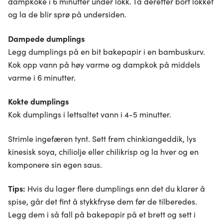
dampkoke i 6 minutter under lokk. Ta deretter bort lokket
og la de blir sprø på undersiden.
Dampede dumplings
Legg dumplings på en bit bakepapir i en bambuskurv.
Kok opp vann på høy varme og dampkok på middels
varme i 6 minutter.
Kokte dumplings
Kok dumplings i lettsaltet vann i 4-5 minutter.
Strimle ingefæren tynt. Sett frem chinkiangeddik, lys
kinesisk soya, chiliolje eller chilikrisp og la hver og en
komponere sin egen saus.
Tips:
Hvis du lager flere dumplings enn det du klarer å
spise, går det fint å stykkfryse dem før de tilberedes.
Legg dem i så fall på bakepapir på et brett og sett i