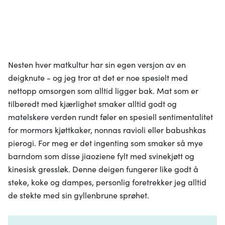
Nesten hver matkultur har sin egen versjon av en
deigknute - og jeg tror at det er noe spesielt med
nettopp omsorgen som alltid ligger bak. Mat som er
tilberedt med kjærlighet smaker alltid godt og
matelskere verden rundt føler en spesiell sentimentalitet
for mormors kjøttkaker, nonnas ravioli eller babushkas
pierogi. For meg er det ingenting som smaker så mye
barndom som disse jiaoziene fylt med svinekjøtt og
kinesisk gressløk. Denne deigen fungerer like godt å
steke, koke og dampes, personlig foretrekker jeg alltid
de stekte med sin gyllenbrune sprøhet.