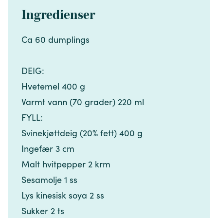
Ingredienser
Ca 60 dumplings​​​​‌ ‍ ​‍​‍‌‍ ‌ ​‍‌‍‍‌‌‍‌ ‌‍‍‌‌‍ ‍​‍​‍​ ‍‍​‍​‍‌ ​ ‌‍​‌‌‍ ‍‌‍‍‌‌ ‌​‌ ‍‌​‍ ‍‌‍‍‌‌‍ ​‍​‍​‍ ​​‍​‍‌‍‍​‌ ​‍‌‍‌‌‌‍‌‍​‍​‍​ ‍‍​‍​‍‌‍‍​‌ ‌​‌ ‌​‌ ​​‌ ​ ​ ‍‍​‍ ​‍ ‌‍​ ‌‍ ‌‌ ​ ​‍ ‍‌‍​ ‌‍‌‌‌ ​‍‌ ‌‍‌‍‌‌‌ ​‍‌‍​‌​‍ ‍‌ ​ ‌‍‌‌​‍ ‌ ​​‌ ​‍‌‍ ‌‍‌​‌ ‌‌‌‍​ ‌ ‌​‌‍‍‌‌‍ ‌‍ ‍​‍ ‌‍‍‌‌‍ ‍‌ ‌​‌‍‌‌‌‍ ‍‌ ‌​​‍ ‌‍‌‌‌‍‌​‌‍‍‌‌ ‌​​‍ ‌‍ ‌‌‍ ‌‍‌​‌‍‌‌​ ‌‌ ​​‌ ​‍‌‍‌‌‌ ​ ‌‍‌‌‌‍ ‍‌ ‌​‌‍​‌‌ ‌​‌‍‍‌‌‍ ‌‍ ‍​ ‍ ‌‍‍‌‌‍‌​​ ‌‌‍​‌​ ‍​​ ​‌​ ​ ​ ​‍‌‍‌‍‌‍​‍​ ‌ ​‍ ‌‌‍​‌​ ‍‌‌‍‌​‌‍‌‌​‍ ‌​ ‌​​ ‌‍​ ‍‌​ ​‌​‍ ‌​ ‍​‌‍​‍‌‍‌​‌‍​‍​‍ ‌​ ​​‌‍​ ‌‍‌​​ ‌‌​ ​‍‌‍‌‍​ ‍​​ ‌‍​ ​‍‌‍‌​​ ‍‌‌‍​‍​ ‍ ‌ ‌​‌ ‍‌‌ ​​‌‍‌‌​ ‌‌ ​​‌‍​‌‌‍‌ ‌‍‌‌​ ‍ ‌ ​​‌‍​‌‌ ‌​‌‍‍​​ ‌‌‍​‍‌‍ ​‌‍ ‌‍​ ‌‍‍ ‌ ​ ​‍‌‌​ ‌‌‌​​‍‌‌ ‌‍‍ ‌‍‌‌‌ ‍‌​‍‌‌​ ​ ‌​‌​​‍‌‌​ ​ ‌​‌​​‍‌‌​ ​‍​ ​‍‌‍‌‍​ ‍‌​ ‌‍​ ​​​ ‌ ‌‍​‍​ ‍​‌‍‌‍​ ‌‌‌‍​ ‌‍​ ‌‍‌‌​‍‌‌​ ​‍​ ​‍​‍‌‌​ ‌‌‌​‌​​‍ ‍‌‍​ ‌‍ ‌‍ ​‌ ‌‌‌‍ ‌‌‍ ‍‌ ​ ​‍‌‌​ ‌‌‌​​‍‌‌ ‌‍‍ ‌‍‌‌‌ ‍‌​‍‌‌​ ​ ‌​‌​​‍‌‌​ ​ ‌​‌​​‍‌‌​ ​‍​ ​‍‌‍‌​​ ‌ ‌‍‌​​ ‌​‌‍​ ​ ​‍​ ‌‌​ ‌​​ ​‌​ ‌ ​ ‌ ​ ‌‍​‍‌‌​ ​‍​ ​‍​‍‌‌​ ‌‌‌​‌​​‍ ‍‌‍‍‌‌ ‌​‌‍‌‌‌‍ ‌‌ ​ ​‍‌‌​ ‌‌‌​​‍​ ​​​‍‌‌​ ‌‌‌​‌​​ ‌‍​‍‌‍​‌‌ ​ ‌‍‌‌‌‌‌‌‌ ​‍‌‍ ​​ ‌‌‍‍​‌ ‌​‌ ‌​‌ ​​‌ ​ ​‍‌‌​ ​ ‌​​‌​‍‌‌​ ​‍‌​‌‍​‍‌‌​ ​‍‌​‌‍‌‍​ ‌‍ ‌‌ ​ ​‍ ‍‌‍​ ‌‍‌‌‌ ​‍‌ ‌‍‌‍‌‌‌ ​‍‌‍​‌​‍ ‍‌ ​ ‌‍‌‌​‍‌‍‌‍‍‌‌‍‌​​ ‌‌‍​‌​ ‍​​ ​‌​ ​ ​ ​‍‌‍‌‍‌‍​‍​ ‌ ​‍ ‌‌‍​‌​ ‍‌‌‍‌​‌‍‌‌​‍ ‌​ ‌​​ ‌‍​ ‍‌​ ​‌​‍ ‌​ ‍​‌‍​‍‌‍‌​‌‍​‍​‍ ‌​ ​​‌‍​ ‌‍‌​​ ‌‌​ ​‍‌‍‌‍​ ‍​​ ‌‍​ ​‍‌‍‌​​ ‍‌‌‍​‍​‍‌‍‌ ‌​‌ ‍‌‌ ​​‌‍‌‌​ ‌‌ ​​‌‍​‌‌‍‌ ‌‍‌‌​‍‌‍‌ ​​‌‍​‌‌ ‌​‌‍‍​​ ‌‌‍​‍‌‍ ​‌‍ ‌‍​ ‌‍‍ ‌ ​ ​‍‌‌​ ‌‌‌​​‍‌‌ ‌‍‍ ‌‍‌‌‌ ‍‌​‍‌‌​ ​ ‌​‌​​‍‌‌​ ​ ‌​‌​​‍‌‌​ ​‍​ ​‍‌‍‌‍​ ‍‌​ ‌‍​ ​​​ ‌ ‌‍​‍​ ‍​‌‍‌‍​ ‌‌‌‍​ ‌‍​ ‌‍‌‌​‍‌‌​ ​‍​ ​‍​‍‌‌​ ‌‌‌​‌​​‍ ‍‌‍​ ‌‍ ‌‍ ​‌ ‌‌‌‍ ‌‌‍ ‍‌ ​ ​‍‌‌​ ‌‌‌​​‍‌‌ ‌‍‍ ‌‍‌‌‌ ‍‌​‍‌‌​ ​ ‌​‌​​‍‌‌​ ​ ‌​‌​​‍‌‌​ ​‍​ ​‍‌‍‌​​ ‌ ‌‍‌​​ ‌​‌‍​ ​ ​‍​ ‌‌​ ‌​​ ​‌​ ‌ ​ ‌ ​ ‌‍​‍‌‌​ ​‍​ ​‍​‍‌‌​ ‌‌‌​‌​​‍ ‍‌‍‍‌‌ ‌​‌‍‌‌‌‍ ‌‌ ​ ​‍‌‌​ ‌‌‌​​‍​ ​​​‍‌‌​ ‌‌‌​‌​​‍‌‍‌ ‌ ‌‍ ‌ ​‍‌‍‍ ‌ ​ ‌ ​​‌‍​‌‌‍​ ‌‍‌‌​ ‌‌ ​​‌ ​‍‌‍ ‌‍‌​‌ ‌‌‌‍​ ‌ ‌​‌‍‍‌‌‍ ‌‍ ‍​‍‌‍‌ ​​‌‍‌‌‌ ​‍‌ ​ ‌ ​​‌‍‌‌‌‍​ ‌ ‌​‌‍‍‌‌ ‌‍‌‍‌‌​ ‌‌ ​​‌ ‌‌‌‍​‍‌‍ ​‌‍‍‌‌ ​ ‌‍‍​‌‍‌‌‌‍‌​​‍​‍‌ ‌
DEIG:​​​​‌ ‍ ​‍​‍‌‍ ‌ ​‍‌‍‍‌‌‍‌ ‌‍‍‌‌‍ ‍​‍​‍​ ‍‍​‍​‍‌ ​ ‌‍​‌‌‍ ‍‌‍‍‌‌ ‌​‌ ‍‌​‍ ‍‌‍‍‌‌‍ ​‍​‍​‍ ​​‍​‍‌‍‍​‌ ​‍‌‍‌‌‌‍‌‍​‍​‍​ ‍‍​‍​‍‌‍‍​‌ ‌​‌ ‌​‌ ​​‌ ​ ​ ‍‍​‍ ​‍ ‌‍​ ‌‍ ‌‌ ​ ​‍ ‍‌‍​ ‌‍‌‌‌ ​‍‌ ‌‍‌‍‌‌‌ ​‍‌‍​‌​‍ ‍‌ ​ ‌‍‌‌​‍ ‌ ​​‌ ​‍‌‍ ‌‍‌​‌ ‌‌‌‍​ ‌ ‌​‌‍‍‌‌‍ ‌‍ ‍​‍ ‌‍‍‌‌‍ ‍‌ ‌​‌‍‌‌‌‍ ‍‌ ‌​​‍ ‌‍‌‌‌‍‌​‌‍‍‌‌ ‌​​‍ ‌‍ ‌‌‍ ‌‍‌​‌‍‌‌​ ‌‌ ​​‌ ​‍‌‍‌‌‌ ​ ‌‍‌‌‌‍ ‍‌ ‌​‌‍​‌‌ ‌​‌‍‍‌‌‍ ‌‍ ‍​ ‍ ‌‍‍‌‌‍‌​​ ‌‌‍​‌​ ‍​​ ​‌​ ​ ​ ​‍‌‍‌‍‌‍​‍​ ‌ ​‍ ‌‌‍​‌​ ‍‌‌‍‌​‌‍‌‌​‍ ‌​ ‌​​ ‌‍​ ‍‌​ ​‌​‍ ‌​ ‍​‌‍​‍‌‍‌​‌‍​‍​‍ ‌​ ​​‌‍​ ‌‍‌​​ ‌‌​ ​‍‌‍‌‍​ ‍​​ ‌‍​ ​‍‌‍‌​​ ‍‌‌‍​‍​ ‍ ‌ ‌​‌ ‍‌‌ ​​‌‍‌‌​ ‌‌ ​​‌‍​‌‌‍‌ ‌‍‌‌​ ‍ ‌ ​​‌‍​‌‌ ‌​‌‍‍​​ ‌‌‍​‍‌‍ ​‌‍ ‌‍​ ‌‍‍ ‌ ​ ​‍‌‌​ ‌‌‌​​‍‌‌ ‌‍‍ ‌‍‌‌‌ ‍‌​‍‌‌​ ​ ‌​‌​​‍‌‌​ ​ ‌​‌​​‍‌‌​ ​‍​ ​‍‌‍‌‍​ ‍‌​ ‌‍​ ​​​ ‌ ‌‍​‍​ ‍​‌‍‌‍​ ‌‌‌‍​ ‌‍​ ‌‍‌‌​‍‌‌​ ​‍​ ​‍​‍‌‌​ ‌‌‌​‌​​‍ ‍‌‍​ ‌‍ ‌‍ ​‌ ‌‌‌‍ ‌‌‍ ‍‌ ​ ​‍‌‌​ ‌‌‌​​‍‌‌ ‌‍‍ ‌‍‌‌‌ ‍‌​‍‌‌​ ​ ‌​‌​​‍‌‌​ ​ ‌​‌​​‍‌‌​ ​‍​ ​‍‌‍‌​​ ‌ ‌‍‌​​ ‌​‌‍​ ​ ​‍​ ‌‌​ ‌​​ ​‌​ ‌ ​ ‌ ​ ‌‍​‍‌‌​ ​‍​ ​‍​‍‌‌​ ‌‌‌​‌​​‍ ‍‌‍‍‌‌ ‌​‌‍‌‌‌‍ ‌‌ ​ ​‍‌‌​ ‌‌‌​​‍​ ​‍​‍‌‌​ ‌‌‌​‌​​ ‌‍​‍‌‍​‌‌ ​ ‌‍‌‌‌‌‌‌‌ ​‍‌‍ ​​ ‌‌‍‍​‌ ‌​‌ ‌​‌ ​​‌ ​ ​‍‌‌​ ​ ‌​​‌​‍‌‌​ ​‍‌​‌‍​‍‌‌​ ​‍‌​‌‍‌‍​ ‌‍ ‌‌ ​ ​‍ ‍‌‍​ ‌‍‌‌‌ ​‍‌ ‌‍‌‍‌‌‌ ​‍‌‍​‌​‍ ‍‌ ​ ‌‍‌‌​‍‌‍‌‍‍‌‌‍‌​​ ‌‌‍​‌​ ‍​​ ​‌​ ​ ​ ​‍‌‍‌‍‌‍​‍​ ‌ ​‍ ‌‌‍​‌​ ‍‌‌‍‌​‌‍‌‌​‍ ‌​ ‌​​ ‌‍​ ‍‌​ ​‌​‍ ‌​ ‍​‌‍​‍‌‍‌​‌‍​‍​‍ ‌​ ​​‌‍​ ‌‍‌​​ ‌‌​ ​‍‌‍‌‍​ ‍​​ ‌‍​ ​‍‌‍‌​​ ‍‌‌‍​‍​‍‌‍‌ ‌​‌ ‍‌‌ ​​‌‍‌‌​ ‌‌ ​​‌‍​‌‌‍‌ ‌‍‌‌​‍‌‍‌ ​​‌‍​‌‌ ‌​‌‍‍​​ ‌‌‍​‍‌‍ ​‌‍ ‌‍​ ‌‍‍ ‌ ​ ​‍‌‌​ ‌‌‌​​‍‌‌ ‌‍‍ ‌‍‌‌‌ ‍‌​‍‌‌​ ​ ‌​‌​​‍‌‌​ ​ ‌​‌​​‍‌‌​ ​‍​ ​‍‌‍‌‍​ ‍‌​ ‌‍​ ​​​ ‌ ‌‍​‍​ ‍​‌‍‌‍​ ‌‌‌‍​ ‌‍​ ‌‍‌‌​‍‌‌​ ​‍​ ​‍​‍‌‌​ ‌‌‌​‌​​‍ ‍‌‍​ ‌‍ ‌‍ ​‌ ‌‌‌‍ ‌‌‍ ‍‌ ​ ​‍‌‌​ ‌‌‌​​‍‌‌ ‌‍‍ ‌‍‌‌‌ ‍‌​‍‌‌​ ​ ‌​‌​​‍‌‌​ ​ ‌​‌​​‍‌‌​ ​‍​ ​‍‌‍‌​​ ‌ ‌‍‌​​ ‌​‌‍​ ​ ​‍​ ‌‌​ ‌​​ ​‌​ ‌ ​ ‌ ​ ‌‍​‍‌‌​ ​‍​ ​‍​‍‌‌​ ‌‌‌​‌​​‍ ‍‌‍‍‌‌ ‌​‌‍‌‌‌‍ ‌‌ ​ ​‍‌‌​ ‌‌‌​​‍​ ​‍​‍‌‌​ ‌‌‌​‌​​‍‌‍‌ ‌ ‌‍ ‌ ​‍‌‍‍ ‌ ​ ‌ ​​‌‍​‌‌‍​ ‌‍‌‌​ ‌‌ ​​‌ ​‍‌‍ ‌‍‌​‌ ‌‌‌‍​ ‌ ‌​‌‍‍‌‌‍ ‌‍ ‍​‍‌‍‌ ​​‌‍‌‌‌ ​‍‌ ​ ‌ ​​‌‍‌‌‌‍​ ‌ ‌​‌‍‍‌‌ ‌‍‌‍‌‌​ ‌‌ ​​‌ ‌‌‌‍​‍‌‍ ​‌‍‍‌‌ ​ ‌‍‍​‌‍‌‌‌‍‌​​‍​‍‌ ‌
Hvetemel 400 g​​​​‌ ‍ ​‍​‍‌‍ ‌ ​‍‌‍‍‌‌‍‌ ‌‍‍‌‌‍ ‍​‍​‍​ ‍‍​‍​‍‌ ​ ‌‍​‌‌‍ ‍‌‍‍‌‌ ‌​‌ ‍‌​‍ ‍‌‍‍‌‌‍ ​‍​‍​‍ ​​‍​‍‌‍‍​‌ ​‍‌‍‌‌‌‍‌‍​‍​‍​ ‍‍​‍​‍‌‍‍​‌ ‌​‌ ‌​‌ ​​‌ ​ ​ ‍‍​‍ ​‍ ‌‍​ ‌‍ ‌‌ ​ ​‍ ‍‌‍​ ‌‍‌‌‌ ​‍‌ ‌‍‌‍‌‌‌ ​‍‌‍​‌​‍ ‍‌ ​ ‌‍‌‌​‍ ‌ ​​‌ ​‍‌‍ ‌‍‌​‌ ‌‌‌‍​ ‌ ‌​‌‍‍‌‌‍ ‌‍ ‍​‍ ‌‍‍‌‌‍ ‍‌ ‌​‌‍‌‌‌‍ ‍‌ ‌​​‍ ‌‍‌‌‌‍‌​‌‍‍‌‌ ‌​​‍ ‌‍ ‌‌‍ ‌‍‌​‌‍‌‌​ ‌‌ ​​‌ ​‍‌‍‌‌‌ ​ ‌‍‌‌‌‍ ‍‌ ‌​‌‍​‌‌ ‌​‌‍‍‌‌‍ ‌‍ ‍​ ‍ ‌‍‍‌‌‍‌​​ ‌‌‍​‌​ ‍​​ ​‌​ ​ ​ ​‍‌‍‌‍‌‍​‍​ ‌ ​‍ ‌‌‍​‌​ ‍‌‌‍‌​‌‍‌‌​‍ ‌​ ‌​​ ‌‍​ ‍‌​ ​‌​‍ ‌​ ‍​‌‍​‍‌‍‌​‌‍​‍​‍ ‌​ ​​‌‍​ ‌‍‌​​ ‌‌​ ​‍‌‍‌‍​ ‍​​ ‌‍​ ​‍‌‍‌​​ ‍‌‌‍​‍​ ‍ ‌ ‌​‌ ‍‌‌ ​​‌‍‌‌​ ‌‌ ​​‌‍​‌‌‍‌ ‌‍‌‌​ ‍ ‌ ​​‌‍​‌‌ ‌​‌‍‍​​ ‌‌‍​‍‌‍ ​‌‍ ‌‍​ ‌‍‍ ‌ ​ ​‍‌‌​ ‌‌‌​​‍‌‌ ‌‍‍ ‌‍‌‌‌ ‍‌​‍‌‌​ ​ ‌​‌​​‍‌‌​ ​ ‌​‌​​‍‌‌​ ​‍​ ​‍‌‍‌‍​ ‍‌​ ‌‍​ ​​​ ‌ ‌‍​‍​ ‍​‌‍‌‍​ ‌‌‌‍​ ‌‍​ ‌‍‌‌​‍‌‌​ ​‍​ ​‍​‍‌‌​ ‌‌‌​‌​​‍ ‍‌‍​ ‌‍ ‌‍ ​‌ ‌‌‌‍ ‌‌‍ ‍‌ ​ ​‍‌‌​ ‌‌‌​​‍‌‌ ‌‍‍ ‌‍‌‌‌ ‍‌​‍‌‌​ ​ ‌​‌​​‍‌‌​ ​ ‌​‌​​‍‌‌​ ​‍​ ​‍‌‍‌​​ ‌ ‌‍‌​​ ‌​‌‍​ ​ ​‍​ ‌‌​ ‌​​ ​‌​ ‌ ​ ‌ ​ ‌‍​‍‌‌​ ​‍​ ​‍​‍‌‌​ ‌‌‌​‌​​‍ ‍‌‍‍‌‌ ‌​‌‍‌‌‌‍ ‌‌ ​ ​‍‌‌​ ‌‌‌​​‍​ ​ ​‍‌‌​ ‌‌‌​‌​​ ‌‍​‍‌‍​‌‌ ​ ‌‍‌‌‌‌‌‌‌ ​‍‌‍ ​​ ‌‌‍‍​‌ ‌​‌ ‌​‌ ​​‌ ​ ​‍‌‌​ ​ ‌​​‌​‍‌‌​ ​‍‌​‌‍​‍‌‌​ ​‍‌​‌‍‌‍​ ‌‍ ‌‌ ​ ​‍ ‍‌‍​ ‌‍‌‌‌ ​‍‌ ‌‍‌‍‌‌‌ ​‍‌‍​‌​‍ ‍‌ ​ ‌‍‌‌​‍‌‍‌‍‍‌‌‍‌​​ ‌‌‍​‌​ ‍​​ ​‌​ ​ ​ ​‍‌‍‌‍‌‍​‍​ ‌ ​‍ ‌‌‍​‌​ ‍‌‌‍‌​‌‍‌‌​‍ ‌​ ‌​​ ‌‍​ ‍‌​ ​‌​‍ ‌​ ‍​‌‍​‍‌‍‌​‌‍​‍​‍ ‌​ ​​‌‍​ ‌‍‌​​ ‌‌​ ​‍‌‍‌‍​ ‍​​ ‌‍​ ​‍‌‍‌​​ ‍‌‌‍​‍​‍‌‍‌ ‌​‌ ‍‌‌ ​​‌‍‌‌​ ‌‌ ​​‌‍​‌‌‍‌ ‌‍‌‌​‍‌‍‌ ​​‌‍​‌‌ ‌​‌‍‍​​ ‌‌‍​‍‌‍ ​‌‍ ‌‍​ ‌‍‍ ‌ ​ ​‍‌‌​ ‌‌‌​​‍‌‌ ‌‍‍ ‌‍‌‌‌ ‍‌​‍‌‌​ ​ ‌​‌​​‍‌‌​ ​ ‌​‌​​‍‌‌​ ​‍​ ​‍‌‍‌‍​ ‍‌​ ‌‍​ ​​​ ‌ ‌‍​‍​ ‍​‌‍‌‍​ ‌‌‌‍​ ‌‍​ ‌‍‌‌​‍‌‌​ ​‍​ ​‍​‍‌‌​ ‌‌‌​‌​​‍ ‍‌‍​ ‌‍ ‌‍ ​‌ ‌‌‌‍ ‌‌‍ ‍‌ ​ ​‍‌‌​ ‌‌‌​​‍‌‌ ‌‍‍ ‌‍‌‌‌ ‍‌​‍‌‌​ ​ ‌​‌​​‍‌‌​ ​ ‌​‌​​‍‌‌​ ​‍​ ​‍‌‍‌​​ ‌ ‌‍‌​​ ‌​‌‍​ ​ ​‍​ ‌‌​ ‌​​ ​‌​ ‌ ​ ‌ ​ ‌‍​‍‌‌​ ​‍​ ​‍​‍‌‌​ ‌‌‌​‌​​‍ ‍‌‍‍‌‌ ‌​‌‍‌‌‌‍ ‌‌ ​ ​‍‌‌​ ‌‌‌​​‍​ ​ ​‍‌‌​ ‌‌‌​‌​​‍‌‍‌ ‌ ‌‍ ‌ ​‍‌‍‍ ‌ ​ ‌ ​​‌‍​‌‌‍​ ‌‍‌‌​ ‌‌ ​​‌ ​‍‌‍ ‌‍‌​‌ ‌‌‌‍​ ‌ ‌​‌‍‍‌‌‍ ‌‍ ‍​‍‌‍‌ ​​‌‍‌‌‌ ​‍‌ ​ ‌ ​​‌‍‌‌‌‍​ ‌ ‌​‌‍‍‌‌ ‌‍‌‍‌‌​ ‌‌ ​​‌ ‌‌‌‍​‍‌‍ ​‌‍‍‌‌ ​ ‌‍‍​‌‍‌‌‌‍‌​​‍​‍‌ ‌
Varmt vann (70 grader) 220 ml​​​​‌ ‍ ​‍​‍‌‍ ‌ ​‍‌‍‍‌‌‍‌ ‌‍‍‌‌‍ ‍​‍​‍​ ‍‍​‍​‍‌ ​ ‌‍​‌‌‍ ‍‌‍‍‌‌ ‌​‌ ‍‌​‍ ‍‌‍‍‌‌‍ ​‍​‍​‍ ​​‍​‍‌‍‍​‌ ​‍‌‍‌‌‌‍‌‍​‍​‍​ ‍‍​‍​‍‌‍‍​‌ ‌​‌ ‌​‌ ​​‌ ​ ​ ‍‍​‍ ​‍ ‌‍​ ‌‍ ‌‌ ​ ​‍ ‍‌‍​ ‌‍‌‌‌ ​‍‌ ‌‍‌‍‌‌‌ ​‍‌‍​‌​‍ ‍‌ ​ ‌‍‌‌​‍ ‌ ​​‌ ​‍‌‍ ‌‍‌​‌ ‌‌‌‍​ ‌ ‌​‌‍‍‌‌‍ ‌‍ ‍​‍ ‌‍‍‌‌‍ ‍‌ ‌​‌‍‌‌‌‍ ‍‌ ‌​​‍ ‌‍‌‌‌‍‌​‌‍‍‌‌ ‌​​‍ ‌‍ ‌‌‍ ‌‍‌​‌‍‌‌​ ‌‌ ​​‌ ​‍‌‍‌‌‌ ​ ‌‍‌‌‌‍ ‍‌ ‌​‌‍​‌‌ ‌​‌‍‍‌‌‍ ‌‍ ‍​ ‍ ‌‍‍‌‌‍‌​​ ‌‌‍​‌​ ‍​​ ​‌​ ​ ​ ​‍‌‍‌‍‌‍​‍​ ‌ ​‍ ‌‌‍​‌​ ‍‌‌‍‌​‌‍‌‌​‍ ‌​ ‌​​ ‌‍​ ‍‌​ ​‌​‍ ‌​ ‍​‌‍​‍‌‍‌​‌‍​‍​‍ ‌​ ​​‌‍​ ‌‍‌​​ ‌‌​ ​‍‌‍‌‍​ ‍​​ ‌‍​ ​‍‌‍‌​​ ‍‌‌‍​‍​ ‍ ‌ ‌​‌ ‍‌‌ ​​‌‍‌‌​ ‌‌ ​​‌‍​‌‌‍‌ ‌‍‌‌​ ‍ ‌ ​​‌‍​‌‌ ‌​‌‍‍​​ ‌‌‍​‍‌‍ ​‌‍ ‌‍​ ‌‍‍ ‌ ​ ​‍‌‌​ ‌‌‌​​‍‌‌ ‌‍‍ ‌‍‌‌‌ ‍‌​‍‌‌​ ​ ‌​‌​​‍‌‌​ ​ ‌​‌​​‍‌‌​ ​‍​ ​‍‌‍‌‍​ ‍‌​ ‌‍​ ​​​ ‌ ‌‍​‍​ ‍​‌‍‌‍​ ‌‌‌‍​ ‌‍​ ‌‍‌‌​‍‌‌​ ​‍​ ​‍​‍‌‌​ ‌‌‌​‌​​‍ ‍‌‍​ ‌‍ ‌‍ ​‌ ‌‌‌‍ ‌‌‍ ‍‌ ​ ​‍‌‌​ ‌‌‌​​‍‌‌ ‌‍‍ ‌‍‌‌‌ ‍‌​‍‌‌​ ​ ‌​‌​​‍‌‌​ ​ ‌​‌​​‍‌‌​ ​‍​ ​‍‌‍‌​​ ‌ ‌‍‌​​ ‌​‌‍​ ​ ​‍​ ‌‌​ ‌​​ ​‌​ ‌ ​ ‌ ​ ‌‍​‍‌‌​ ​‍​ ​‍​‍‌‌​ ‌‌‌​‌​​‍ ‍‌‍‍‌‌ ‌​‌‍‌‌‌‍ ‌‌ ​ ​‍‌‌​ ‌‌‌​​‍​ ‌​​‍‌‌​ ‌‌‌​‌​​ ‌‍​‍‌‍​‌‌ ​ ‌‍‌‌‌‌‌‌‌ ​‍‌‍ ​​ ‌‌‍‍​‌ ‌​‌ ‌​‌ ​​‌ ​ ​‍‌‌​ ​ ‌​​‌​‍‌‌​ ​‍‌​‌‍​‍‌‌​ ​‍‌​‌‍‌‍​ ‌‍ ‌‌ ​ ​‍ ‍‌‍​ ‌‍‌‌‌ ​‍‌ ‌‍‌‍‌‌‌ ​‍‌‍​‌​‍ ‍‌ ​ ‌‍‌‌​‍‌‍‌‍‍‌‌‍‌​​ ‌‌‍​‌​ ‍​​ ​‌​ ​ ​ ​‍‌‍‌‍‌‍​‍​ ‌ ​‍ ‌‌‍​‌​ ‍‌‌‍‌​‌‍‌‌​‍ ‌​ ‌​​ ‌‍​ ‍‌​ ​‌​‍ ‌​ ‍​‌‍​‍‌‍‌​‌‍​‍​‍ ‌​ ​​‌‍​ ‌‍‌​​ ‌‌​ ​‍‌‍‌‍​ ‍​​ ‌‍​ ​‍‌‍‌​​ ‍‌‌‍​‍​‍‌‍‌ ‌​‌ ‍‌‌ ​​‌‍‌‌​ ‌‌ ​​‌‍​‌‌‍‌ ‌‍‌‌​‍‌‍‌ ​​‌‍​‌‌ ‌​‌‍‍​​ ‌‌‍​‍‌‍ ​‌‍ ‌‍​ ‌‍‍ ‌ ​ ​‍‌‌​ ‌‌‌​​‍‌‌ ‌‍‍ ‌‍‌‌‌ ‍‌​‍‌‌​ ​ ‌​‌​​‍‌‌​ ​ ‌​‌​​‍‌‌​ ​‍​ ​‍‌‍‌‍​ ‍‌​ ‌‍​ ​​​ ‌ ‌‍​‍​ ‍​‌‍‌‍​ ‌‌‌‍​ ‌‍​ ‌‍‌‌​‍‌‌​ ​‍​ ​‍​‍‌‌​ ‌‌‌​‌​​‍ ‍‌‍​ ‌‍ ‌‍ ​‌ ‌‌‌‍ ‌‌‍ ‍‌ ​ ​‍‌‌​ ‌‌‌​​‍‌‌ ‌‍‍ ‌‍‌‌‌ ‍‌​‍‌‌​ ​ ‌​‌​​‍‌‌​ ​ ‌​‌​​‍‌‌​ ​‍​ ​‍‌‍‌​​ ‌ ‌‍‌​​ ‌​‌‍​ ​ ​‍​ ‌‌​ ‌​​ ​‌​ ‌ ​ ‌ ​ ‌‍​‍‌‌​ ​‍​ ​‍​‍‌‌​ ‌‌‌​‌​​‍ ‍‌‍‍‌‌ ‌​‌‍‌‌‌‍ ‌‌ ​ ​‍‌‌​ ‌‌‌​​‍​ ‌​​‍‌‌​ ‌‌‌​‌​​‍‌‍‌ ‌ ‌‍ ‌ ​‍‌‍‍ ‌ ​ ‌ ​​‌‍​‌‌‍​ ‌‍‌‌​ ‌‌ ​​‌ ​‍‌‍ ‌‍‌​‌ ‌‌‌‍​ ‌ ‌​‌‍‍‌‌‍ ‌‍ ‍​‍‌‍‌ ​​‌‍‌‌‌ ​‍‌ ​ ‌ ​​‌‍‌‌‌‍​ ‌ ‌​‌‍‍‌‌ ‌‍‌‍‌‌​ ‌‌ ​​‌ ‌‌‌‍​‍‌‍ ​‌‍‍‌‌ ​ ‌‍‍​‌‍‌‌‌‍‌​​‍​‍‌ ‌
FYLL:​​​​‌ ‍ ​‍​‍‌‍ ‌ ​‍‌‍‍‌‌‍‌ ‌‍‍‌‌‍ ‍​‍​‍​ ‍‍​‍​‍‌ ​ ‌‍​‌‌‍ ‍‌‍‍‌‌ ‌​‌ ‍‌​‍ ‍‌‍‍‌‌‍ ​‍​‍​‍ ​​‍​‍‌‍‍​‌ ​‍‌‍‌‌‌‍‌‍​‍​‍​ ‍‍​‍​‍‌‍‍​‌ ‌​‌ ‌​‌ ​​‌ ​ ​ ‍‍​‍ ​‍ ‌‍​ ‌‍ ‌‌ ​ ​‍ ‍‌‍​ ‌‍‌‌‌ ​‍‌ ‌‍‌‍‌‌‌ ​‍‌‍​‌​‍ ‍‌ ​ ‌‍‌‌​‍ ‌ ​​‌ ​‍‌‍ ‌‍‌​‌ ‌‌‌‍​ ‌ ‌​‌‍‍‌‌‍ ‌‍ ‍​‍ ‌‍‍‌‌‍ ‍‌ ‌​‌‍‌‌‌‍ ‍‌ ‌​​‍ ‌‍‌‌‌‍‌​‌‍‍‌‌ ‌​​‍ ‌‍ ‌‌‍ ‌‍‌​‌‍‌‌​ ‌‌ ​​‌ ​‍‌‍‌‌‌ ​ ‌‍‌‌‌‍ ‍‌ ‌​‌‍​‌‌ ‌​‌‍‍‌‌‍ ‌‍ ‍​ ‍ ‌‍‍‌‌‍‌​​ ‌‌‍​‌​ ‍​​ ​‌​ ​ ​ ​‍‌‍‌‍‌‍​‍​ ‌ ​‍ ‌‌‍​‌​ ‍‌‌‍‌​‌‍‌‌​‍ ‌​ ‌​​ ‌‍​ ‍‌​ ​‌​‍ ‌​ ‍​‌‍​‍‌‍‌​‌‍​‍​‍ ‌​ ​​‌‍​ ‌‍‌​​ ‌‌​ ​‍‌‍‌‍​ ‍​​ ‌‍​ ​‍‌‍‌​​ ‍‌‌‍​‍​ ‍ ‌ ‌​‌ ‍‌‌ ​​‌‍‌‌​ ‌‌ ​​‌‍​‌‌‍‌ ‌‍‌‌​ ‍ ‌ ​​‌‍​‌‌ ‌​‌‍‍​​ ‌‌‍​‍‌‍ ​‌‍ ‌‍​ ‌‍‍ ‌ ​ ​‍‌‌​ ‌‌‌​​‍‌‌ ‌‍‍ ‌‍‌‌‌ ‍‌​‍‌‌​ ​ ‌​‌​​‍‌‌​ ​ ‌​‌​​‍‌‌​ ​‍​ ​‍‌‍‌‍​ ‍‌​ ‌‍​ ​​​ ‌ ‌‍​‍​ ‍​‌‍‌‍​ ‌‌‌‍​ ‌‍​ ‌‍‌‌​‍‌‌​ ​‍​ ​‍​‍‌‌​ ‌‌‌​‌​​‍ ‍‌‍​ ‌‍ ‌‍ ​‌ ‌‌‌‍ ‌‌‍ ‍‌ ​ ​‍‌‌​ ‌‌‌​​‍‌‌ ‌‍‍ ‌‍‌‌‌ ‍‌​‍‌‌​ ​ ‌​‌​​‍‌‌​ ​ ‌​‌​​‍‌‌​ ​‍​ ​‍‌‍‌​​ ‌ ‌‍‌​​ ‌​‌‍​ ​ ​‍​ ‌‌​ ‌​​ ​‌​ ‌ ​ ‌ ​ ‌‍​‍‌‌​ ​‍​ ​‍​‍‌‌​ ‌‌‌​‌​​‍ ‍‌‍‍‌‌ ‌​‌‍‌‌‌‍ ‌‌ ​ ​‍‌‌​ ‌‌‌​​‍​ ‌‌​‍‌‌​ ‌‌‌​‌​​ ‌‍​‍‌‍​‌‌ ​ ‌‍‌‌‌‌‌‌‌ ​‍‌‍ ​​ ‌‌‍‍​‌ ‌​‌ ‌​‌ ​​‌ ​ ​‍‌‌​ ​ ‌​​‌​‍‌‌​ ​‍‌​‌‍​‍‌‌​ ​‍‌​‌‍‌‍​ ‌‍ ‌‌ ​ ​‍ ‍‌‍​ ‌‍‌‌‌ ​‍‌ ‌‍‌‍‌‌‌ ​‍‌‍​‌​‍ ‍‌ ​ ‌‍‌‌​‍‌‍‌‍‍‌‌‍‌​​ ‌‌‍​‌​ ‍​​ ​‌​ ​ ​ ​‍‌‍‌‍‌‍​‍​ ‌ ​‍ ‌‌‍​‌​ ‍‌‌‍‌​‌‍‌‌​‍ ‌​ ‌​​ ‌‍​ ‍‌​ ​‌​‍ ‌​ ‍​‌‍​‍‌‍‌​‌‍​‍​‍ ‌​ ​​‌‍​ ‌‍‌​​ ‌‌​ ​‍‌‍‌‍​ ‍​​ ‌‍​ ​‍‌‍‌​​ ‍‌‌‍​‍​‍‌‍‌ ‌​‌ ‍‌‌ ​​‌‍‌‌​ ‌‌ ​​‌‍​‌‌‍‌ ‌‍‌‌​‍‌‍‌ ​​‌‍​‌‌ ‌​‌‍‍​​ ‌‌‍​‍‌‍ ​‌‍ ‌‍​ ‌‍‍ ‌ ​ ​‍‌‌​ ‌‌‌​​‍‌‌ ‌‍‍ ‌‍‌‌‌ ‍‌​‍‌‌​ ​ ‌​‌​​‍‌‌​ ​ ‌​‌​​‍‌‌​ ​‍​ ​‍‌‍‌‍​ ‍‌​ ‌‍​ ​​​ ‌ ‌‍​‍​ ‍​‌‍‌‍​ ‌‌‌‍​ ‌‍​ ‌‍‌‌​‍‌‌​ ​‍​ ​‍​‍‌‌​ ‌‌‌​‌​​‍ ‍‌‍​ ‌‍ ‌‍ ​‌ ‌‌‌‍ ‌‌‍ ‍‌ ​ ​‍‌‌​ ‌‌‌​​‍‌‌ ‌‍‍ ‌‍‌‌‌ ‍‌​‍‌‌​ ​ ‌​‌​​‍‌‌​ ​ ‌​‌​​‍‌‌​ ​‍​ ​‍‌‍‌​​ ‌ ‌‍‌​​ ‌​‌‍​ ​ ​‍​ ‌‌​ ‌​​ ​‌​ ‌ ​ ‌ ​ ‌‍​‍‌‌​ ​‍​ ​‍​‍‌‌​ ‌‌‌​‌​​‍ ‍‌‍‍‌‌ ‌​‌‍‌‌‌‍ ‌‌ ​ ​‍‌‌​ ‌‌‌​​‍​ ‌‌​‍‌‌​ ‌‌‌​‌​​‍‌‍‌ ‌ ‌‍ ‌ ​‍‌‍‍ ‌ ​ ‌ ​​‌‍​‌‌‍​ ‌‍‌‌​ ‌‌ ​​‌ ​‍‌‍ ‌‍‌​‌ ‌‌‌‍​ ‌ ‌​‌‍‍‌‌‍ ‌‍ ‍​‍‌‍‌ ​​‌‍‌‌‌ ​‍‌ ​ ‌ ​​‌‍‌‌‌‍​ ‌ ‌​‌‍‍‌‌ ‌‍‌‍‌‌​ ‌‌ ​​‌ ‌‌‌‍​‍‌‍ ​‌‍‍‌‌ ​ ‌‍‍​‌‍‌‌‌‍‌​​‍​‍‌ ‌
Svinekjøttdeig (20% fett) 400 g​​​​‌ ‍ ​‍​‍‌‍ ‌ ​‍‌‍‍‌‌‍‌ ‌‍‍‌‌‍ ‍​‍​‍​ ‍‍​‍​‍‌ ​ ‌‍​‌‌‍ ‍‌‍‍‌‌ ‌​‌ ‍‌​‍ ‍‌‍‍‌‌‍ ​‍​‍​‍ ​​‍​‍‌‍‍​‌ ​‍‌‍‌‌‌‍‌‍​‍​‍​ ‍‍​‍​‍‌‍‍​‌ ‌​‌ ‌​‌ ​​‌ ​ ​ ‍‍​‍ ​‍ ‌‍​ ‌‍ ‌‌ ​ ​‍ ‍‌‍​ ‌‍‌‌‌ ​‍‌ ‌‍‌‍‌‌‌ ​‍‌‍​‌​‍ ‍‌ ​ ‌‍‌‌​‍ ‌ ​​‌ ​‍‌‍ ‌‍‌​‌ ‌‌‌‍​ ‌ ‌​‌‍‍‌‌‍ ‌‍ ‍​‍ ‌‍‍‌‌‍ ‍‌ ‌​‌‍‌‌‌‍ ‍‌ ‌​​‍ ‌‍‌‌‌‍‌​‌‍‍‌‌ ‌​​‍ ‌‍ ‌‌‍ ‌‍‌​‌‍‌‌​ ‌‌ ​​‌ ​‍‌‍‌‌‌ ​ ‌‍‌‌‌‍ ‍‌ ‌​‌‍​‌‌ ‌​‌‍‍‌‌‍ ‌‍ ‍​ ‍ ‌‍‍‌‌‍‌​​ ‌‌‍​‌​ ‍​​ ​‌​ ​ ​ ​‍‌‍‌‍‌‍​‍​ ‌ ​‍ ‌‌‍​‌​ ‍‌‌‍‌​‌‍‌‌​‍ ‌​ ‌​​ ‌‍​ ‍‌​ ​‌​‍ ‌​ ‍​‌‍​‍‌‍‌​‌‍​‍​‍ ‌​ ​​‌‍​ ‌‍‌​​ ‌‌​ ​‍‌‍‌‍​ ‍​​ ‌‍​ ​‍‌‍‌​​ ‍‌‌‍​‍​ ‍ ‌ ‌​‌ ‍‌‌ ​​‌‍‌‌​ ‌‌ ​​‌‍​‌‌‍‌ ‌‍‌‌​ ‍ ‌ ​​‌‍​‌‌ ‌​‌‍‍​​ ‌‌‍​‍‌‍ ​‌‍ ‌‍​ ‌‍‍ ‌ ​ ​‍‌‌​ ‌‌‌​​‍‌‌ ‌‍‍ ‌‍‌‌‌ ‍‌​‍‌‌​ ​ ‌​‌​​‍‌‌​ ​ ‌​‌​​‍‌‌​ ​‍​ ​‍‌‍‌‍​ ‍‌​ ‌‍​ ​​​ ‌ ‌‍​‍​ ‍​‌‍‌‍​ ‌‌‌‍​ ‌‍​ ‌‍‌‌​‍‌‌​ ​‍​ ​‍​‍‌‌​ ‌‌‌​‌​​‍ ‍‌‍​ ‌‍ ‌‍ ​‌ ‌‌‌‍ ‌‌‍ ‍‌ ​ ​‍‌‌​ ‌‌‌​​‍‌‌ ‌‍‍ ‌‍‌‌‌ ‍‌​‍‌‌​ ​ ‌​‌​​‍‌‌​ ​ ‌​‌​​‍‌‌​ ​‍​ ​‍‌‍‌​​ ‌ ‌‍‌​​ ‌​‌‍​ ​ ​‍​ ‌‌​ ‌​​ ​‌​ ‌ ​ ‌ ​ ‌‍​‍‌‌​ ​‍​ ​‍​‍‌‌​ ‌‌‌​‌​​‍ ‍‌‍‍‌‌ ‌​‌‍‌‌‌‍ ‌‌ ​ ​‍‌‌​ ‌‌‌​​‍​ ‌‍​‍‌‌​ ‌‌‌​‌​​ ‌‍​‍‌‍​‌‌ ​ ‌‍‌‌‌‌‌‌‌ ​‍‌‍ ​​ ‌‌‍‍​‌ ‌​‌ ‌​‌ ​​‌ ​ ​‍‌‌​ ​ ‌​​‌​‍‌‌​ ​‍‌​‌‍​‍‌‌​ ​‍‌​‌‍‌‍​ ‌‍ ‌‌ ​ ​‍ ‍‌‍​ ‌‍‌‌‌ ​‍‌ ‌‍‌‍‌‌‌ ​‍‌‍​‌​‍ ‍‌ ​ ‌‍‌‌​‍‌‍‌‍‍‌‌‍‌​​ ‌‌‍​‌​ ‍​​ ​‌​ ​ ​ ​‍‌‍‌‍‌‍​‍​ ‌ ​‍ ‌‌‍​‌​ ‍‌‌‍‌​‌‍‌‌​‍ ‌​ ‌​​ ‌‍​ ‍‌​ ​‌​‍ ‌​ ‍​‌‍​‍‌‍‌​‌‍​‍​‍ ‌​ ​​‌‍​ ‌‍‌​​ ‌‌​ ​‍‌‍‌‍​ ‍​​ ‌‍​ ​‍‌‍‌​​ ‍‌‌‍​‍​‍‌‍‌ ‌​‌ ‍‌‌ ​​‌‍‌‌​ ‌‌ ​​‌‍​‌‌‍‌ ‌‍‌‌​‍‌‍‌ ​​‌‍​‌‌ ‌​‌‍‍​​ ‌‌‍​‍‌‍ ​‌‍ ‌‍​ ‌‍‍ ‌ ​ ​‍‌‌​ ‌‌‌​​‍‌‌ ‌‍‍ ‌‍‌‌‌ ‍‌​‍‌‌​ ​ ‌​‌​​‍‌‌​ ​ ‌​‌​​‍‌‌​ ​‍​ ​‍‌‍‌‍​ ‍‌​ ‌‍​ ​​​ ‌ ‌‍​‍​ ‍​‌‍‌‍​ ‌‌‌‍​ ‌‍​ ‌‍‌‌​‍‌‌​ ​‍​ ​‍​‍‌‌​ ‌‌‌​‌​​‍ ‍‌‍​ ‌‍ ‌‍ ​‌ ‌‌‌‍ ‌‌‍ ‍‌ ​ ​‍‌‌​ ‌‌‌​​‍‌‌ ‌‍‍ ‌‍‌‌‌ ‍‌​‍‌‌​ ​ ‌​‌​​‍‌‌​ ​ ‌​‌​​‍‌‌​ ​‍​ ​‍‌‍‌​​ ‌ ‌‍‌​​ ‌​‌‍​ ​ ​‍​ ‌‌​ ‌​​ ​‌​ ‌ ​ ‌ ​ ‌‍​‍‌‌​ ​‍​ ​‍​‍‌‌​ ‌‌‌​‌​​‍ ‍‌‍‍‌‌ ‌​‌‍‌‌‌‍ ‌‌ ​ ​‍‌‌​ ‌‌‌​​‍​ ‌‍​‍‌‌​ ‌‌‌​‌​​‍‌‍‌ ‌ ‌‍ ‌ ​‍‌‍‍ ‌ ​ ‌ ​​‌‍​‌‌‍​ ‌‍‌‌​ ‌‌ ​​‌ ​‍‌‍ ‌‍‌​‌ ‌‌‌‍​ ‌ ‌​‌‍‍‌‌‍ ‌‍ ‍​‍‌‍‌ ​​‌‍‌‌‌ ​‍‌ ​ ‌ ​​‌‍‌‌‌‍​ ‌ ‌​‌‍‍‌‌ ‌‍‌‍‌‌​ ‌‌ ​​‌ ‌‌‌‍​‍‌‍ ​‌‍‍‌‌ ​ ‌‍‍​‌‍‌‌‌‍‌​​‍​‍‌ ‌
Ingefær 3 cm​​​​‌ ‍ ​‍​‍‌‍ ‌ ​‍‌‍‍‌‌‍‌ ‌‍‍‌‌‍ ‍​‍​‍​ ‍‍​‍​‍‌ ​ ‌‍​‌‌‍ ‍‌‍‍‌‌ ‌​‌ ‍‌​‍ ‍‌‍‍‌‌‍ ​‍​‍​‍ ​​‍​‍‌‍‍​‌ ​‍‌‍‌‌‌‍‌‍​‍​‍​ ‍‍​‍​‍‌‍‍​‌ ‌​‌ ‌​‌ ​​‌ ​ ​ ‍‍​‍ ​‍ ‌‍​ ‌‍ ‌‌ ​ ​‍ ‍‌‍​ ‌‍‌‌‌ ​‍‌ ‌‍‌‍‌‌‌ ​‍‌‍​‌​‍ ‍‌ ​ ‌‍‌‌​‍ ‌ ​​‌ ​‍‌‍ ‌‍‌​‌ ‌‌‌‍​ ‌ ‌​‌‍‍‌‌‍ ‌‍ ‍​‍ ‌‍‍‌‌‍ ‍‌ ‌​‌‍‌‌‌‍ ‍‌ ‌​​‍ ‌‍‌‌‌‍‌​‌‍‍‌‌ ‌​​‍ ‌‍ ‌‌‍ ‌‍‌​‌‍‌‌​ ‌‌ ​​‌ ​‍‌‍‌‌‌ ​ ‌‍‌‌‌‍ ‍‌ ‌​‌‍​‌‌ ‌​‌‍‍‌‌‍ ‌‍ ‍​ ‍ ‌‍‍‌‌‍‌​​ ‌‌‍​‌​ ‍​​ ​‌​ ​ ​ ​‍‌‍‌‍‌‍​‍​ ‌ ​‍ ‌‌‍​‌​ ‍‌‌‍‌​‌‍‌‌​‍ ‌​ ‌​​ ‌‍​ ‍‌​ ​‌​‍ ‌​ ‍​‌‍​‍‌‍‌​‌‍​‍​‍ ‌​ ​​‌‍​ ‌‍‌​​ ‌‌​ ​‍‌‍‌‍​ ‍​​ ‌‍​ ​‍‌‍‌​​ ‍‌‌‍​‍​ ‍ ‌ ‌​‌ ‍‌‌ ​​‌‍‌‌​ ‌‌ ​​‌‍​‌‌‍‌ ‌‍‌‌​ ‍ ‌ ​​‌‍​‌‌ ‌​‌‍‍​​ ‌‌‍​‍‌‍ ​‌‍ ‌‍​ ‌‍‍ ‌ ​ ​‍‌‌​ ‌‌‌​​‍‌‌ ‌‍‍ ‌‍‌‌‌ ‍‌​‍‌‌​ ​ ‌​‌​​‍‌‌​ ​ ‌​‌​​‍‌‌​ ​‍​ ​‍‌‍‌‍​ ‍‌​ ‌‍​ ​​​ ‌ ‌‍​‍​ ‍​‌‍‌‍​ ‌‌‌‍​ ‌‍​ ‌‍‌‌​‍‌‌​ ​‍​ ​‍​‍‌‌​ ‌‌‌​‌​​‍ ‍‌‍​ ‌‍ ‌‍ ​‌ ‌‌‌‍ ‌‌‍ ‍‌ ​ ​‍‌‌​ ‌‌‌​​‍‌‌ ‌‍‍ ‌‍‌‌‌ ‍‌​‍‌‌​ ​ ‌​‌​​‍‌‌​ ​ ‌​‌​​‍‌‌​ ​‍​ ​‍‌‍‌​​ ‌ ‌‍‌​​ ‌​‌‍​ ​ ​‍​ ‌‌​ ‌​​ ​‌​ ‌ ​ ‌ ​ ‌‍​‍‌‌​ ​‍​ ​‍​‍‌‌​ ‌‌‌​‌​​‍ ‍‌‍‍‌‌ ‌​‌‍‌‌‌‍ ‌‌ ​ ​‍‌‌​ ‌‌‌​​‍​ ‌ ​‍‌‌​ ‌‌‌​‌​​ ‌‍​‍‌‍​‌‌ ​ ‌‍‌‌‌‌‌‌‌ ​‍‌‍ ​​ ‌‌‍‍​‌ ‌​‌ ‌​‌ ​​‌ ​ ​‍‌‌​ ​ ‌​​‌​‍‌‌​ ​‍‌​‌‍​‍‌‌​ ​‍‌​‌‍‌‍​ ‌‍ ‌‌ ​ ​‍ ‍‌‍​ ‌‍‌‌‌ ​‍‌ ‌‍‌‍‌‌‌ ​‍‌‍​‌​‍ ‍‌ ​ ‌‍‌‌​‍‌‍‌‍‍‌‌‍‌​​ ‌‌‍​‌​ ‍​​ ​‌​ ​ ​ ​‍‌‍‌‍‌‍​‍​ ‌ ​‍ ‌‌‍​‌​ ‍‌‌‍‌​‌‍‌‌​‍ ‌​ ‌​​ ‌‍​ ‍‌​ ​‌​‍ ‌​ ‍​‌‍​‍‌‍‌​‌‍​‍​‍ ‌​ ​​‌‍​ ‌‍‌​​ ‌‌​ ​‍‌‍‌‍​ ‍​​ ‌‍​ ​‍‌‍‌​​ ‍‌‌‍​‍​‍‌‍‌ ‌​‌ ‍‌‌ ​​‌‍‌‌​ ‌‌ ​​‌‍​‌‌‍‌ ‌‍‌‌​‍‌‍‌ ​​‌‍​‌‌ ‌​‌‍‍​​ ‌‌‍​‍‌‍ ​‌‍ ‌‍​ ‌‍‍ ‌ ​ ​‍‌‌​ ‌‌‌​​‍‌‌ ‌‍‍ ‌‍‌‌‌ ‍‌​‍‌‌​ ​ ‌​‌​​‍‌‌​ ​ ‌​‌​​‍‌‌​ ​‍​ ​‍‌‍‌‍​ ‍‌​ ‌‍​ ​​​ ‌ ‌‍​‍​ ‍​‌‍‌‍​ ‌‌‌‍​ ‌‍​ ‌‍‌‌​‍‌‌​ ​‍​ ​‍​‍‌‌​ ‌‌‌​‌​​‍ ‍‌‍​ ‌‍ ‌‍ ​‌ ‌‌‌‍ ‌‌‍ ‍‌ ​ ​‍‌‌​ ‌‌‌​​‍‌‌ ‌‍‍ ‌‍‌‌‌ ‍‌​‍‌‌​ ​ ‌​‌​​‍‌‌​ ​ ‌​‌​​‍‌‌​ ​‍​ ​‍‌‍‌​​ ‌ ‌‍‌​​ ‌​‌‍​ ​ ​‍​ ‌‌​ ‌​​ ​‌​ ‌ ​ ‌ ​ ‌‍​‍‌‌​ ​‍​ ​‍​‍‌‌​ ‌‌‌​‌​​‍ ‍‌‍‍‌‌ ‌​‌‍‌‌‌‍ ‌‌ ​ ​‍‌‌​ ‌‌‌​​‍​ ‌ ​‍‌‌​ ‌‌‌​‌​​‍‌‍‌ ‌ ‌‍ ‌ ​‍‌‍‍ ‌ ​ ‌ ​​‌‍​‌‌‍​ ‌‍‌‌​ ‌‌ ​​‌ ​‍‌‍ ‌‍‌​‌ ‌‌‌‍​ ‌ ‌​‌‍‍‌‌‍ ‌‍ ‍​‍‌‍‌ ​​‌‍‌‌‌ ​‍‌ ​ ‌ ​​‌‍‌‌‌‍​ ‌ ‌​‌‍‍‌‌ ‌‍‌‍‌‌​ ‌‌ ​​‌ ‌‌‌‍​‍‌‍ ​‌‍‍‌‌ ​ ‌‍‍​‌‍‌‌‌‍‌​​‍​‍‌ ‌
Malt hvitpepper 2 krm​​​​‌ ‍ ​‍​‍‌‍ ‌ ​‍‌‍‍‌‌‍‌ ‌‍‍‌‌‍ ‍​‍​‍​ ‍‍​‍​‍‌ ​ ‌‍​‌‌‍ ‍‌‍‍‌‌ ‌​‌ ‍‌​‍ ‍‌‍‍‌‌‍ ​‍​‍​‍ ​​‍​‍‌‍‍​‌ ​‍‌‍‌‌‌‍‌‍​‍​‍​ ‍‍​‍​‍‌‍‍​‌ ‌​‌ ‌​‌ ​​‌ ​ ​ ‍‍​‍ ​‍ ‌‍​ ‌‍ ‌‌ ​ ​‍ ‍‌‍​ ‌‍‌‌‌ ​‍‌ ‌‍‌‍‌‌‌ ​‍‌‍​‌​‍ ‍‌ ​ ‌‍‌‌​‍ ‌ ​​‌ ​‍‌‍ ‌‍‌​‌ ‌‌‌‍​ ‌ ‌​‌‍‍‌‌‍ ‌‍ ‍​‍ ‌‍‍‌‌‍ ‍‌ ‌​‌‍‌‌‌‍ ‍‌ ‌​​‍ ‌‍‌‌‌‍‌​‌‍‍‌‌ ‌​​‍ ‌‍ ‌‌‍ ‌‍‌​‌‍‌‌​ ‌‌ ​​‌ ​‍‌‍‌‌‌ ​ ‌‍‌‌‌‍ ‍‌ ‌​‌‍​‌‌ ‌​‌‍‍‌‌‍ ‌‍ ‍​ ‍ ‌‍‍‌‌‍‌​​ ‌‌‍​‌​ ‍​​ ​‌​ ​ ​ ​‍‌‍‌‍‌‍​‍​ ‌ ​‍ ‌‌‍​‌​ ‍‌‌‍‌​‌‍‌‌​‍ ‌​ ‌​​ ‌‍​ ‍‌​ ​‌​‍ ‌​ ‍​‌‍​‍‌‍‌​‌‍​‍​‍ ‌​ ​​‌‍​ ‌‍‌​​ ‌‌​ ​‍‌‍‌‍​ ‍​​ ‌‍​ ​‍‌‍‌​​ ‍‌‌‍​‍​ ‍ ‌ ‌​‌ ‍‌‌ ​​‌‍‌‌​ ‌‌ ​​‌‍​‌‌‍‌ ‌‍‌‌​ ‍ ‌ ​​‌‍​‌‌ ‌​‌‍‍​​ ‌‌‍​‍‌‍ ​‌‍ ‌‍​ ‌‍‍ ‌ ​ ​‍‌‌​ ‌‌‌​​‍‌‌ ‌‍‍ ‌‍‌‌‌ ‍‌​‍‌‌​ ​ ‌​‌​​‍‌‌​ ​ ‌​‌​​‍‌‌​ ​‍​ ​‍‌‍‌‍​ ‍‌​ ‌‍​ ​​​ ‌ ‌‍​‍​ ‍​‌‍‌‍​ ‌‌‌‍​ ‌‍​ ‌‍‌‌​‍‌‌​ ​‍​ ​‍​‍‌‌​ ‌‌‌​‌​​‍ ‍‌‍​ ‌‍ ‌‍ ​‌ ‌‌‌‍ ‌‌‍ ‍‌ ​ ​‍‌‌​ ‌‌‌​​‍‌‌ ‌‍‍ ‌‍‌‌‌ ‍‌​‍‌‌​ ​ ‌​‌​​‍‌‌​ ​ ‌​‌​​‍‌‌​ ​‍​ ​‍‌‍‌​​ ‌ ‌‍‌​​ ‌​‌‍​ ​ ​‍​ ‌‌​ ‌​​ ​‌​ ‌ ​ ‌ ​ ‌‍​‍‌‌​ ​‍​ ​‍​‍‌‌​ ‌‌‌​‌​​‍ ‍‌‍‍‌‌ ‌​‌‍‌‌‌‍ ‌‌ ​ ​‍‌‌​ ‌‌‌​​‍​ ‍​​‍‌‌​ ‌‌‌​‌​​ ‌‍​‍‌‍​‌‌ ​ ‌‍‌‌‌‌‌‌‌ ​‍‌‍ ​​ ‌‌‍‍​‌ ‌​‌ ‌​‌ ​​‌ ​ ​‍‌‌​ ​ ‌​​‌​‍‌‌​ ​‍‌​‌‍​‍‌‌​ ​‍‌​‌‍‌‍​ ‌‍ ‌‌ ​ ​‍ ‍‌‍​ ‌‍‌‌‌ ​‍‌ ‌‍‌‍‌‌‌ ​‍‌‍​‌​‍ ‍‌ ​ ‌‍‌‌​‍‌‍‌‍‍‌‌‍‌​​ ‌‌‍​‌​ ‍​​ ​‌​ ​ ​ ​‍‌‍‌‍‌‍​‍​ ‌ ​‍ ‌‌‍​‌​ ‍‌‌‍‌​‌‍‌‌​‍ ‌​ ‌​​ ‌‍​ ‍‌​ ​‌​‍ ‌​ ‍​‌‍​‍‌‍‌​‌‍​‍​‍ ‌​ ​​‌‍​ ‌‍‌​​ ‌‌​ ​‍‌‍‌‍​ ‍​​ ‌‍​ ​‍‌‍‌​​ ‍‌‌‍​‍​‍‌‍‌ ‌​‌ ‍‌‌ ​​‌‍‌‌​ ‌‌ ​​‌‍​‌‌‍‌ ‌‍‌‌​‍‌‍‌ ​​‌‍​‌‌ ‌​‌‍‍​​ ‌‌‍​‍‌‍ ​‌‍ ‌‍​ ‌‍‍ ‌ ​ ​‍‌‌​ ‌‌‌​​‍‌‌ ‌‍‍ ‌‍‌‌‌ ‍‌​‍‌‌​ ​ ‌​‌​​‍‌‌​ ​ ‌​‌​​‍‌‌​ ​‍​ ​‍‌‍‌‍​ ‍‌​ ‌‍​ ​​​ ‌ ‌‍​‍​ ‍​‌‍‌‍​ ‌‌‌‍​ ‌‍​ ‌‍‌‌​‍‌‌​ ​‍​ ​‍​‍‌‌​ ‌‌‌​‌​​‍ ‍‌‍​ ‌‍ ‌‍ ​‌ ‌‌‌‍ ‌‌‍ ‍‌ ​ ​‍‌‌​ ‌‌‌​​‍‌‌ ‌‍‍ ‌‍‌‌‌ ‍‌​‍‌‌​ ​ ‌​‌​​‍‌‌​ ​ ‌​‌​​‍‌‌​ ​‍​ ​‍‌‍‌​​ ‌ ‌‍‌​​ ‌​‌‍​ ​ ​‍​ ‌‌​ ‌​​ ​‌​ ‌ ​ ‌ ​ ‌‍​‍‌‌​ ​‍​ ​‍​‍‌‌​ ‌‌‌​‌​​‍ ‍‌‍‍‌‌ ‌​‌‍‌‌‌‍ ‌‌ ​ ​‍‌‌​ ‌‌‌​​‍​ ‍​​‍‌‌​ ‌‌‌​‌​​‍‌‍‌ ‌ ‌‍ ‌ ​‍‌‍‍ ‌ ​ ‌ ​​‌‍​‌‌‍​ ‌‍‌‌​ ‌‌ ​​‌ ​‍‌‍ ‌‍‌​‌ ‌‌‌‍​ ‌ ‌​‌‍‍‌‌‍ ‌‍ ‍​‍‌‍‌ ​​‌‍‌‌‌ ​‍‌ ​ ‌ ​​‌‍‌‌‌‍​ ‌ ‌​‌‍‍‌‌ ‌‍‌‍‌‌​ ‌‌ ​​‌ ‌‌‌‍​‍‌‍ ​‌‍‍‌‌ ​ ‌‍‍​‌‍‌‌‌‍‌​​‍​‍‌ ‌
Sesamolje 1 ss​​​​‌ ‍ ​‍​‍‌‍ ‌ ​‍‌‍‍‌‌‍‌ ‌‍‍‌‌‍ ‍​‍​‍​ ‍‍​‍​‍‌ ​ ‌‍​‌‌‍ ‍‌‍‍‌‌ ‌​‌ ‍‌​‍ ‍‌‍‍‌‌‍ ​‍​‍​‍ ​​‍​‍‌‍‍​‌ ​‍‌‍‌‌‌‍‌‍​‍​‍​ ‍‍​‍​‍‌‍‍​‌ ‌​‌ ‌​‌ ​​‌ ​ ​ ‍‍​‍ ​‍ ‌‍​ ‌‍ ‌‌ ​ ​‍ ‍‌‍​ ‌‍‌‌‌ ​‍‌ ‌‍‌‍‌‌‌ ​‍‌‍​‌​‍ ‍‌ ​ ‌‍‌‌​‍ ‌ ​​‌ ​‍‌‍ ‌‍‌​‌ ‌‌‌‍​ ‌ ‌​‌‍‍‌‌‍ ‌‍ ‍​‍ ‌‍‍‌‌‍ ‍‌ ‌​‌‍‌‌‌‍ ‍‌ ‌​​‍ ‌‍‌‌‌‍‌​‌‍‍‌‌ ‌​​‍ ‌‍ ‌‌‍ ‌‍‌​‌‍‌‌​ ‌‌ ​​‌ ​‍‌‍‌‌‌ ​ ‌‍‌‌‌‍ ‍‌ ‌​‌‍​‌‌ ‌​‌‍‍‌‌‍ ‌‍ ‍​ ‍ ‌‍‍‌‌‍‌​​ ‌‌‍​‌​ ‍​​ ​‌​ ​ ​ ​‍‌‍‌‍‌‍​‍​ ‌ ​‍ ‌‌‍​‌​ ‍‌‌‍‌​‌‍‌‌​‍ ‌​ ‌​​ ‌‍​ ‍‌​ ​‌​‍ ‌​ ‍​‌‍​‍‌‍‌​‌‍​‍​‍ ‌​ ​​‌‍​ ‌‍‌​​ ‌‌​ ​‍‌‍‌‍​ ‍​​ ‌‍​ ​‍‌‍‌​​ ‍‌‌‍​‍​ ‍ ‌ ‌​‌ ‍‌‌ ​​‌‍‌‌​ ‌‌ ​​‌‍​‌‌‍‌ ‌‍‌‌​ ‍ ‌ ​​‌‍​‌‌ ‌​‌‍‍​​ ‌‌‍​‍‌‍ ​‌‍ ‌‍​ ‌‍‍ ‌ ​ ​‍‌‌​ ‌‌‌​​‍‌‌ ‌‍‍ ‌‍‌‌‌ ‍‌​‍‌‌​ ​ ‌​‌​​‍‌‌​ ​ ‌​‌​​‍‌‌​ ​‍​ ​‍‌‍‌‍​ ‍‌​ ‌‍​ ​​​ ‌ ‌‍​‍​ ‍​‌‍‌‍​ ‌‌‌‍​ ‌‍​ ‌‍‌‌​‍‌‌​ ​‍​ ​‍​‍‌‌​ ‌‌‌​‌​​‍ ‍‌‍​ ‌‍ ‌‍ ​‌ ‌‌‌‍ ‌‌‍ ‍‌ ​ ​‍‌‌​ ‌‌‌​​‍‌‌ ‌‍‍ ‌‍‌‌‌ ‍‌​‍‌‌​ ​ ‌​‌​​‍‌‌​ ​ ‌​‌​​‍‌‌​ ​‍​ ​‍‌‍‌​​ ‌ ‌‍‌​​ ‌​‌‍​ ​ ​‍​ ‌‌​ ‌​​ ​‌​ ‌ ​ ‌ ​ ‌‍​‍‌‌​ ​‍​ ​‍​‍‌‌​ ‌‌‌​‌​​‍ ‍‌‍‍‌‌ ‌​‌‍‌‌‌‍ ‌‌ ​ ​‍‌‌​ ‌‌‌​​‍​ ‍‌​‍‌‌​ ‌‌‌​‌​​ ‌‍​‍‌‍​‌‌ ​ ‌‍‌‌‌‌‌‌‌ ​‍‌‍ ​​ ‌‌‍‍​‌ ‌​‌ ‌​‌ ​​‌ ​ ​‍‌‌​ ​ ‌​​‌​‍‌‌​ ​‍‌​‌‍​‍‌‌​ ​‍‌​‌‍‌‍​ ‌‍ ‌‌ ​ ​‍ ‍‌‍​ ‌‍‌‌‌ ​‍‌ ‌‍‌‍‌‌‌ ​‍‌‍​‌​‍ ‍‌ ​ ‌‍‌‌​‍‌‍‌‍‍‌‌‍‌​​ ‌‌‍​‌​ ‍​​ ​‌​ ​ ​ ​‍‌‍‌‍‌‍​‍​ ‌ ​‍ ‌‌‍​‌​ ‍‌‌‍‌​‌‍‌‌​‍ ‌​ ‌​​ ‌‍​ ‍‌​ ​‌​‍ ‌​ ‍​‌‍​‍‌‍‌​‌‍​‍​‍ ‌​ ​​‌‍​ ‌‍‌​​ ‌‌​ ​‍‌‍‌‍​ ‍​​ ‌‍​ ​‍‌‍‌​​ ‍‌‌‍​‍​‍‌‍‌ ‌​‌ ‍‌‌ ​​‌‍‌‌​ ‌‌ ​​‌‍​‌‌‍‌ ‌‍‌‌​‍‌‍‌ ​​‌‍​‌‌ ‌​‌‍‍​​ ‌‌‍​‍‌‍ ​‌‍ ‌‍​ ‌‍‍ ‌ ​ ​‍‌‌​ ‌‌‌​​‍‌‌ ‌‍‍ ‌‍‌‌‌ ‍‌​‍‌‌​ ​ ‌​‌​​‍‌‌​ ​ ‌​‌​​‍‌‌​ ​‍​ ​‍‌‍‌‍​ ‍‌​ ‌‍​ ​​​ ‌ ‌‍​‍​ ‍​‌‍‌‍​ ‌‌‌‍​ ‌‍​ ‌‍‌‌​‍‌‌​ ​‍​ ​‍​‍‌‌​ ‌‌‌​‌​​‍ ‍‌‍​ ‌‍ ‌‍ ​‌ ‌‌‌‍ ‌‌‍ ‍‌ ​ ​‍‌‌​ ‌‌‌​​‍‌‌ ‌‍‍ ‌‍‌‌‌ ‍‌​‍‌‌​ ​ ‌​‌​​‍‌‌​ ​ ‌​‌​​‍‌‌​ ​‍​ ​‍‌‍‌​​ ‌ ‌‍‌​​ ‌​‌‍​ ​ ​‍​ ‌‌​ ‌​​ ​‌​ ‌ ​ ‌ ​ ‌‍​‍‌‌​ ​‍​ ​‍​‍‌‌​ ‌‌‌​‌​​‍ ‍‌‍‍‌‌ ‌​‌‍‌‌‌‍ ‌‌ ​ ​‍‌‌​ ‌‌‌​​‍​ ‍‌​‍‌‌​ ‌‌‌​‌​​‍‌‍‌ ‌ ‌‍ ‌ ​‍‌‍‍ ‌ ​ ‌ ​​‌‍​‌‌‍​ ‌‍‌‌​ ‌‌ ​​‌ ​‍‌‍ ‌‍‌​‌ ‌‌‌‍​ ‌ ‌​‌‍‍‌‌‍ ‌‍ ‍​‍‌‍‌ ​​‌‍‌‌‌ ​‍‌ ​ ‌ ​​‌‍‌‌‌‍​ ‌ ‌​‌‍‍‌‌ ‌‍‌‍‌‌​ ‌‌ ​​‌ ‌‌‌‍​‍‌‍ ​‌‍‍‌‌ ​ ‌‍‍​‌‍‌‌‌‍‌​​‍​‍‌ ‌
Lys kinesisk soya 2 ss​​​​‌ ‍ ​‍​‍‌‍ ‌ ​‍‌‍‍‌‌‍‌ ‌‍‍‌‌‍ ‍​‍​‍​ ‍‍​‍​‍‌ ​ ‌‍​‌‌‍ ‍‌‍‍‌‌ ‌​‌ ‍‌​‍ ‍‌‍‍‌‌‍ ​‍​‍​‍ ​​‍​‍‌‍‍​‌ ​‍‌‍‌‌‌‍‌‍​‍​‍​ ‍‍​‍​‍‌‍‍​‌ ‌​‌ ‌​‌ ​​‌ ​ ​ ‍‍​‍ ​‍ ‌‍​ ‌‍ ‌‌ ​ ​‍ ‍‌‍​ ‌‍‌‌‌ ​‍‌ ‌‍‌‍‌‌‌ ​‍‌‍​‌​‍ ‍‌ ​ ‌‍‌‌​‍ ‌ ​​‌ ​‍‌‍ ‌‍‌​‌ ‌‌‌‍​ ‌ ‌​‌‍‍‌‌‍ ‌‍ ‍​‍ ‌‍‍‌‌‍ ‍‌ ‌​‌‍‌‌‌‍ ‍‌ ‌​​‍ ‌‍‌‌‌‍‌​‌‍‍‌‌ ‌​​‍ ‌‍ ‌‌‍ ‌‍‌​‌‍‌‌​ ‌‌ ​​‌ ​‍‌‍‌‌‌ ​ ‌‍‌‌‌‍ ‍‌ ‌​‌‍​‌‌ ‌​‌‍‍‌‌‍ ‌‍ ‍​ ‍ ‌‍‍‌‌‍‌​​ ‌‌‍​‌​ ‍​​ ​‌​ ​ ​ ​‍‌‍‌‍‌‍​‍​ ‌ ​‍ ‌‌‍​‌​ ‍‌‌‍‌​‌‍‌‌​‍ ‌​ ‌​​ ‌‍​ ‍‌​ ​‌​‍ ‌​ ‍​‌‍​‍‌‍‌​‌‍​‍​‍ ‌​ ​​‌‍​ ‌‍‌​​ ‌‌​ ​‍‌‍‌‍​ ‍​​ ‌‍​ ​‍‌‍‌​​ ‍‌‌‍​‍​ ‍ ‌ ‌​‌ ‍‌‌ ​​‌‍‌‌​ ‌‌ ​​‌‍​‌‌‍‌ ‌‍‌‌​ ‍ ‌ ​​‌‍​‌‌ ‌​‌‍‍​​ ‌‌‍​‍‌‍ ​‌‍ ‌‍​ ‌‍‍ ‌ ​ ​‍‌‌​ ‌‌‌​​‍‌‌ ‌‍‍ ‌‍‌‌‌ ‍‌​‍‌‌​ ​ ‌​‌​​‍‌‌​ ​ ‌​‌​​‍‌‌​ ​‍​ ​‍‌‍‌‍​ ‍‌​ ‌‍​ ​​​ ‌ ‌‍​‍​ ‍​‌‍‌‍​ ‌‌‌‍​ ‌‍​ ‌‍‌‌​‍‌‌​ ​‍​ ​‍​‍‌‌​ ‌‌‌​‌​​‍ ‍‌‍​ ‌‍ ‌‍ ​‌ ‌‌‌‍ ‌‌‍ ‍‌ ​ ​‍‌‌​ ‌‌‌​​‍‌‌ ‌‍‍ ‌‍‌‌‌ ‍‌​‍‌‌​ ​ ‌​‌​​‍‌‌​ ​ ‌​‌​​‍‌‌​ ​‍​ ​‍‌‍‌​​ ‌ ‌‍‌​​ ‌​‌‍​ ​ ​‍​ ‌‌​ ‌​​ ​‌​ ‌ ​ ‌ ​ ‌‍​‍‌‌​ ​‍​ ​‍​‍‌‌​ ‌‌‌​‌​​‍ ‍‌‍‍‌‌ ‌​‌‍‌‌‌‍ ‌‌ ​ ​‍‌‌​ ‌‌‌​​‍​ ​‌​ ​​​‍‌‌​ ‌‌‌​‌​​ ‌‍​‍‌‍​‌‌ ​ ‌‍‌‌‌‌‌‌‌ ​‍‌‍ ​​ ‌‌‍‍​‌ ‌​‌ ‌​‌ ​​‌ ​ ​‍‌‌​ ​ ‌​​‌​‍‌‌​ ​‍‌​‌‍​‍‌‌​ ​‍‌​‌‍‌‍​ ‌‍ ‌‌ ​ ​‍ ‍‌‍​ ‌‍‌‌‌ ​‍‌ ‌‍‌‍‌‌‌ ​‍‌‍​‌​‍ ‍‌ ​ ‌‍‌‌​‍‌‍‌‍‍‌‌‍‌​​ ‌‌‍​‌​ ‍​​ ​‌​ ​ ​ ​‍‌‍‌‍‌‍​‍​ ‌ ​‍ ‌‌‍​‌​ ‍‌‌‍‌​‌‍‌‌​‍ ‌​ ‌​​ ‌‍​ ‍‌​ ​‌​‍ ‌​ ‍​‌‍​‍‌‍‌​‌‍​‍​‍ ‌​ ​​‌‍​ ‌‍‌​​ ‌‌​ ​‍‌‍‌‍​ ‍​​ ‌‍​ ​‍‌‍‌​​ ‍‌‌‍​‍​‍‌‍‌ ‌​‌ ‍‌‌ ​​‌‍‌‌​ ‌‌ ​​‌‍​‌‌‍‌ ‌‍‌‌​‍‌‍‌ ​​‌‍​‌‌ ‌​‌‍‍​​ ‌‌‍​‍‌‍ ​‌‍ ‌‍​ ‌‍‍ ‌ ​ ​‍‌‌​ ‌‌‌​​‍‌‌ ‌‍‍ ‌‍‌‌‌ ‍‌​‍‌‌​ ​ ‌​‌​​‍‌‌​ ​ ‌​‌​​‍‌‌​ ​‍​ ​‍‌‍‌‍​ ‍‌​ ‌‍​ ​​​ ‌ ‌‍​‍​ ‍​‌‍‌‍​ ‌‌‌‍​ ‌‍​ ‌‍‌‌​‍‌‌​ ​‍​ ​‍​‍‌‌​ ‌‌‌​‌​​‍ ‍‌‍​ ‌‍ ‌‍ ​‌ ‌‌‌‍ ‌‌‍ ‍‌ ​ ​‍‌‌​ ‌‌‌​​‍‌‌ ‌‍‍ ‌‍‌‌‌ ‍‌​‍‌‌​ ​ ‌​‌​​‍‌‌​ ​ ‌​‌​​‍‌‌​ ​‍​ ​‍‌‍‌​​ ‌ ‌‍‌​​ ‌​‌‍​ ​ ​‍​ ‌‌​ ‌​​ ​‌​ ‌ ​ ‌ ​ ‌‍​‍‌‌​ ​‍​ ​‍​‍‌‌​ ‌‌‌​‌​​‍ ‍‌‍‍‌‌ ‌​‌‍‌‌‌‍ ‌‌ ​ ​‍‌‌​ ‌‌‌​​‍​ ​‌​ ​​​‍‌‌​ ‌‌‌​‌​​‍‌‍‌ ‌ ‌‍ ‌ ​‍‌‍‍ ‌ ​ ‌ ​​‌‍​‌‌‍​ ‌‍‌‌​ ‌‌ ​​‌ ​‍‌‍ ‌‍‌​‌ ‌‌‌‍​ ‌ ‌​‌‍‍‌‌‍ ‌‍ ‍​‍‌‍‌ ​​‌‍‌‌‌ ​‍‌ ​ ‌ ​​‌‍‌‌‌‍​ ‌ ‌​‌‍‍‌‌ ‌‍‌‍‌‌​ ‌‌ ​​‌ ‌‌‌‍​‍‌‍ ​‌‍‍‌‌ ​ ‌‍‍​‌‍‌‌‌‍‌​​‍​‍‌ ‌
Sukker 2 ts​​​​‌ ‍ ​‍​‍‌‍ ‌ ​‍‌‍‍‌‌‍‌ ‌‍‍‌‌‍ ‍​‍​‍​ ‍‍​‍​‍‌ ​ ‌‍​‌‌‍ ‍‌‍‍‌‌ ‌​‌ ‍‌​‍ ‍‌‍‍‌‌‍ ​‍​‍​‍ ​​‍​‍‌‍‍​‌ ​‍‌‍‌‌‌‍‌‍​‍​‍​ ‍‍​‍​‍‌‍‍​‌ ‌​‌ ‌​‌ ​​‌ ​ ​ ‍‍​‍ ​‍ ‌‍​ ‌‍ ‌‌ ​ ​‍ ‍‌‍​ ‌‍‌‌‌ ​‍‌ ‌‍‌‍‌‌‌ ​‍‌‍​‌​‍ ‍‌ ​ ‌‍‌‌​‍ ‌ ​​‌ ​‍‌‍ ‌‍‌​‌ ‌‌‌‍​ ‌ ‌​‌‍‍‌‌‍ ‌‍ ‍​‍ ‌‍‍‌‌‍ ‍‌ ‌​‌‍‌‌‌‍ ‍‌ ‌​​‍ ‌‍‌‌‌‍‌​‌‍‍‌‌ ‌​​‍ ‌‍ ‌‌‍ ‌‍‌​‌‍‌‌​ ‌‌ ​​‌ ​‍‌‍‌‌‌ ​ ‌‍‌‌‌‍ ‍‌ ‌​‌‍​‌‌ ‌​‌‍‍‌‌‍ ‌‍ ‍​ ‍ ‌‍‍‌‌‍‌​​ ‌‌‍​‌​ ‍​​ ​‌​ ​ ​ ​‍‌‍‌‍‌‍​‍​ ‌ ​‍ ‌‌‍​‌​ ‍‌‌‍‌​‌‍‌‌​‍ ‌​ ‌​​ ‌‍​ ‍‌​ ​‌​‍ ‌​ ‍​‌‍​‍‌‍‌​‌‍​‍​‍ ‌​ ​​‌‍​ ‌‍‌​​ ‌‌​ ​‍‌‍‌‍​ ‍​​ ‌‍​ ​‍‌‍‌​​ ‍‌‌‍​‍​ ‍ ‌ ‌​‌ ‍‌‌ ​​‌‍‌‌​ ‌‌ ​​‌‍​‌‌‍‌ ‌‍‌‌​ ‍ ‌ ​​‌‍​‌‌ ‌​‌‍‍​​ ‌‌‍​‍‌‍ ​‌‍ ‌‍​ ‌‍‍ ‌ ​ ​‍‌‌​ ‌‌‌​​‍‌‌ ‌‍‍ ‌‍‌‌‌ ‍‌​‍‌‌​ ​ ‌​‌​​‍‌‌​ ​ ‌​‌​​‍‌‌​ ​‍​ ​‍‌‍‌‍​ ‍‌​ ‌‍​ ​​​ ‌ ‌‍​‍​ ‍​‌‍‌‍​ ‌‌‌‍​ ‌‍​ ‌‍‌‌​‍‌‌​ ​‍​ ​‍​‍‌‌​ ‌‌‌​‌​​‍ ‍‌‍​ ‌‍ ‌‍ ​‌ ‌‌‌‍ ‌‌‍ ‍‌ ​ ​‍‌‌​ ‌‌‌​​‍‌‌ ‌‍‍ ‌‍‌‌‌ ‍‌​‍‌‌​ ​ ‌​‌​​‍‌‌​ ​ ‌​‌​​‍‌‌​ ​‍​ ​‍‌‍‌​​ ‌ ‌‍‌​​ ‌​‌‍​ ​ ​‍​ ‌‌​ ‌​​ ​‌​ ‌ ​ ‌ ​ ‌‍​‍‌‌​ ​‍​ ​‍​‍‌‌​ ‌‌‌​‌​​‍ ‍‌‍‍‌‌ ‌​‌‍‌‌‌‍ ‌‌ ​ ​‍‌‌​ ‌‌‌​​‍​ ​‌​ ​‌​‍‌‌​ ‌‌‌​‌​​ ‌‍​‍‌‍​‌‌ ​ ‌‍‌‌‌‌‌‌‌ ​‍‌‍ ​​ ‌‌‍‍​‌ ‌​‌ ‌​‌ ​​‌ ​ ​‍‌‌​ ​ ‌​​‌​‍‌‌​ ​‍‌​‌‍​‍‌‌​ ​‍‌​‌‍‌‍​ ‌‍ ‌‌ ​ ​‍ ‍‌‍​ ‌‍‌‌‌ ​‍‌ ‌‍‌‍‌‌‌ ​‍‌‍​‌​‍ ‍‌ ​ ‌‍‌‌​‍‌‍‌‍‍‌‌‍‌​​ ‌‌‍​‌​ ‍​​ ​‌​ ​ ​ ​‍‌‍‌‍‌‍​‍​ ‌ ​‍ ‌‌‍​‌​ ‍‌‌‍‌​‌‍‌‌​‍ ‌​ ‌​​ ‌‍​ ‍‌​ ​‌​‍ ‌​ ‍​‌‍​‍‌‍‌​‌‍​‍​‍ ‌​ ​​‌‍​ ‌‍‌​​ ‌‌​ ​‍‌‍‌‍​ ‍​​ ‌‍​ ​‍‌‍‌​​ ‍‌‌‍​‍​‍‌‍‌ ‌​‌ ‍‌‌ ​​‌‍‌‌​ ‌‌ ​​‌‍​‌‌‍‌ ‌‍‌‌​‍‌‍‌ ​​‌‍​‌‌ ‌​‌‍‍​​ ‌‌‍​‍‌‍ ​‌‍ ‌‍​ ‌‍‍ ‌ ​ ​‍‌‌​ ‌‌‌​​‍‌‌ ‌‍‍ ‌‍‌‌‌ ‍‌​‍‌‌​ ​ ‌​‌​​‍‌‌​ ​ ‌​‌​​‍‌‌​ ​‍​ ​‍‌‍‌‍​ ‍‌​ ‌‍​ ​​​ ‌ ‌‍​‍​ ‍​‌‍‌‍​ ‌‌‌‍​ ‌‍​ ‌‍‌‌​‍‌‌​ ​‍​ ​‍​‍‌‌​ ‌‌‌​‌​​‍ ‍‌‍​ ‌‍ ‌‍ ​‌ ‌‌‌‍ ‌‌‍ ‍‌ ​ ​‍‌‌​ ‌‌‌​​‍‌‌ ‌‍‍ ‌‍‌‌‌ ‍‌​‍‌‌​ ​ ‌​‌​​‍‌‌​ ​ ‌​‌​​‍‌‌​ ​‍​ ​‍‌‍‌​​ ‌ ‌‍‌​​ ‌​‌‍​ ​ ​‍​ ‌‌​ ‌​​ ​‌​ ‌ ​ ‌ ​ ‌‍​‍‌‌​ ​‍​ ​‍​‍‌‌​ ‌‌‌​‌​​‍ ‍‌‍‍‌‌ ‌​‌‍‌‌‌‍ ‌‌ ​ ​‍‌‌​ ‌‌‌​​‍​ ​‌​ ​‌​‍‌‌​ ‌‌‌​‌​​‍‌‍‌ ‌ ‌‍ ‌ ​‍‌‍‍ ‌ ​ ‌ ​​‌‍​‌‌‍​ ‌‍‌‌​ ‌‌ ​​‌ ​‍‌‍ ‌‍‌​‌ ‌‌‌‍​ ‌ ‌​‌‍‍‌‌‍ ‌‍ ‍​‍‌‍‌ ​​‌‍‌‌‌ ​‍‌ ​ ‌ ​​‌‍‌‌‌‍​ ‌ ‌​‌‍‍‌‌ ‌‍‌‍‌‌​ ‌‌ ​​‌ ‌‌‌‍​‍‌‍ ​‌‍‍‌‌ ​ ‌‍‍​‌‍‌‌‌‍‌​​‍​‍‌ ‌